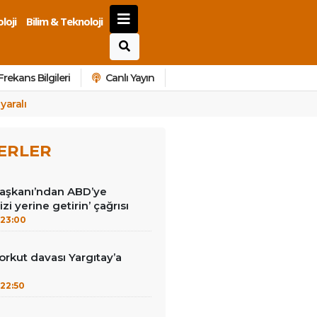
loji
Bilim & Teknoloji
Frekans Bilgileri
Canlı Yayın
yaralı
ERLER
Başkanı’ndan ABD’ye
izi yerine getirin’ çağrısı
23:00
kut davası Yargıtay’a
22:50