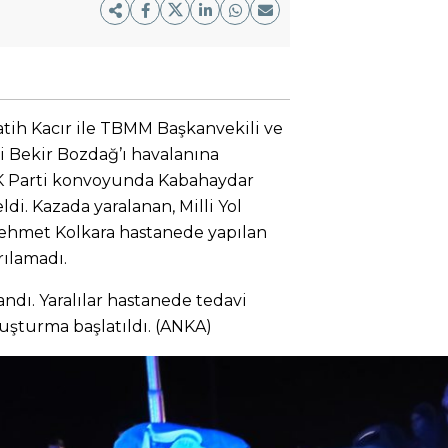
atih Kacır ile TBMM Başkanvekili ve
li Bekir Bozdağ’ı havalanına
AK Parti konvoyunda Kabahaydar
i. Kazada yaralanan, Milli Yol
 Mehmet Kolkara hastanede yapılan
ılamadı.
landı. Yaralılar hastanede tedavi
soruşturma başlatıldı. (ANKA)