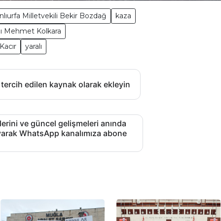
nlıurfa Milletvekili Bekir Bozdağ
kaza
kanı Mehmet Kolkara
Kacır
yaralı
 tercih edilen kaynak olarak ekleyin
lerini ve güncel gelişmeleri anında
layarak WhatsApp kanalımıza abone