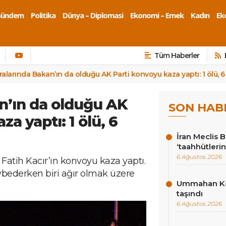
Gündem
Politika
Dünya – Diplomasi
Ekonomi – Emek
Kadın
Eko
Tüm Haberler
ralarında Bakan’ın da olduğu AK Parti konvoyu kaza yaptı: 1 ölü, 6 
n’ın da olduğu AK
SON HAB
a yaptı: 1 ölü, 6
İran Meclis 
‘taahhütlerin
6 Ağustos 2026
Fatih Kacır’ın konvoyu kaza yaptı.
aybederken biri ağır olmak üzere
Ummahan Kor
taşındı
6 Ağustos 2026