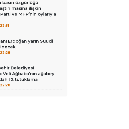
in basın özgürlüğü
raştırılmasına ilişkin
Parti ve MHP’nin oylarıyla
22:31
nı Erdoğan yarın Suudi
gidecek
22:28
ehir Belediyesi
: Veli Ağbaba’nın ağabeyi
dahil 2 tutuklama
22:20