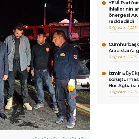
YENİ Parti’n
ihlallerinin a
önergesi AK 
reddedildi
6 Ağustos 2026
Cumhurbaşka
Arabistan’a 
6 Ağustos 2026
İzmir Büyükş
soruşturması
Hür Ağbaba 
6 Ağustos 2026