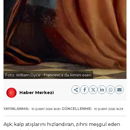
Foto:
William Dyce - Francesca da Rimini eseri
Haber Merkezi
YAYINLANMA:
GÜNCELLENME:
10 ŞUBAT 2026 16:00
10 ŞUBAT 2026 16:29
Aşk; kalp atışlarını hızlandıran, zihni meşgul eden