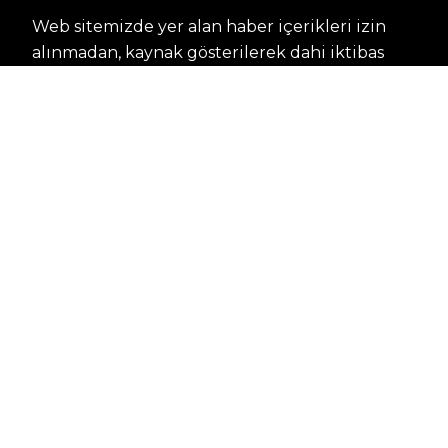
Web sitemizde yer alan haber içerikleri izin
alınmadan, kaynak gösterilerek dahi iktibas
edilemez. Kanuna aykırı ve izinsiz olarak
kopyalanamaz, başka yerde yayınlanamaz.
HABERLER
Dünya – Diplomasi
Kültür Sanat
Ekonomi – Emek
Bilim & Teknoloji
Spor