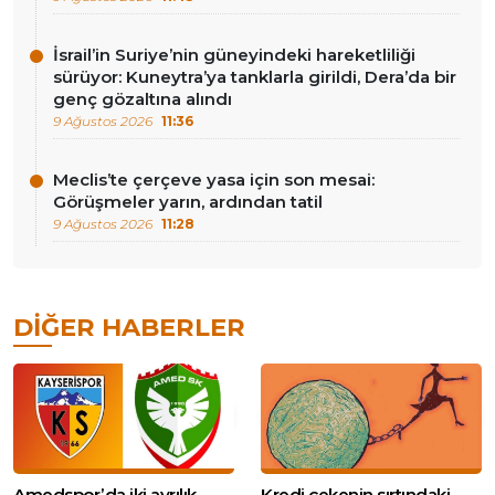
İsrail’in Suriye’nin güneyindeki hareketliliği
sürüyor: Kuneytra’ya tanklarla girildi, Dera’da bir
genç gözaltına alındı
9 Ağustos 2026
11:36
Meclis’te çerçeve yasa için son mesai:
Görüşmeler yarın, ardından tatil
9 Ağustos 2026
11:28
DIĞER HABERLER
Amedspor’da iki ayrılık
Kredi çekenin sırtındaki