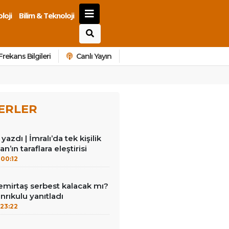
loji
Bilim & Teknoloji
Frekans Bilgileri
Canlı Yayın
ERLER
azdı | İmralı’da tek kişilik
n’ın taraflara eleştirisi
00:12
emirtaş serbest kalacak mı?
nrıkulu yanıtladı
23:22