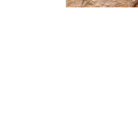
Haber Merkezi
YAYINLANMA:
GÜ
12 AĞUSTOS 2025 22:33
Çin Bilimler Akademisi Omurg
Paleoantropoloji Enstitüsü, 
Üniversitesinden bilim insa
bölgesinde bulunan iyi koru
sırt omurları ile ön ayak kem
kalıntıları inceledi.
Erken Jura döneminden kalm
yıl öncesine ait olduğunu bel