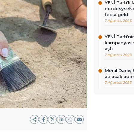
YENİ Parti’l
nerdesysek o
tepki geldi
7 Ağustos 2026
YENİ Parti’n
kampanyasınd
aştı
7 Ağustos 2026
Meral Danış 
atılacak adım
7 Ağustos 2026