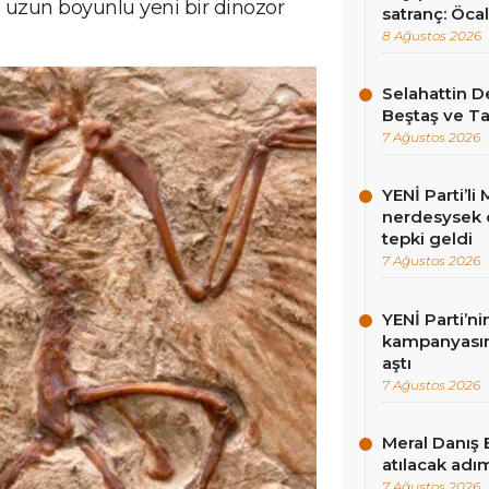
ve uzun boyunlu yeni bir dinozor
satranç: Öcala
8 Ağustos 2026
Selahattin D
Beştaş ve Ta
7 Ağustos 2026
YENİ Parti’l
nerdesysek o
tepki geldi
7 Ağustos 2026
YENİ Parti’n
kampanyasınd
aştı
7 Ağustos 2026
Meral Danış 
atılacak adım
7 Ağustos 2026