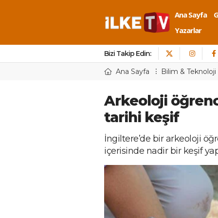
Ana Sayfa
Yazarlar
Bizi Takip Edin:
Ana Sayfa
Bilim & Teknoloji
Arkeoloji öğrenc
tarihi keşif
İngiltere’de bir arkeoloji öğ
içerisinde nadir bir keşif yap