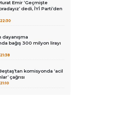
i Murat Emir ‘Geçmişte
radayız’ dedi, İYİ Parti’den
22:30
in dayanışma
a bağış 300 milyon lirayı
21:38
Beştaş’tan komisyonda ‘acil
lar’ çağrısı
21:10