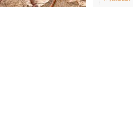
NCELLENME:
12 AĞUSTOS 2025 19:44
alı Paleontoloji ve
Çin Jeoloji Müzesi ve Yunnan
nları, Yunnan eyaletinin Wuding
nmuş kafatası kemikleri, boyun ve
iklerinden oluşan fosilleşmiş
a kemiklerin yaklaşık 200 milyon
irleyen araştırmacılar, filogenetik