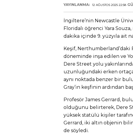
YAYINLANMA:
GÜ
12 AĞUSTOS 2025 22:58
İngiltere’nin Newcastle Üniv
Floridalı öğrenci Yara Souza,
dakika içinde 9. yüzyıla ait na
Keşif, Nerthumberland’daki
döneminde inşa edilen ve Yo
Dere Street yolu yakınlarında
uzunluğundaki erken ortaçağ
aynı noktada benzer bir bul
Gray’in keşfinin ardından başl
Profesör James Gerrard, bul
olduğunu belirterek, Dere 
yüksek statülü kişiler tarafı
Gerrard, iki altın objenin bi
de söyledi.