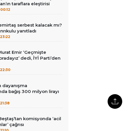
n’ın taraflara eleştirisi
00:12
emirtaş serbest kalacak mı?
nrıkulu yanıtladı
23:22
i Murat Emir ‘Geçmişte
radayız’ dedi, İYİ Parti’den
22:30
in dayanışma
a bağış 300 milyon lirayı
21:38
Beştaş’tan komisyonda ‘acil
lar’ çağrısı
21:10