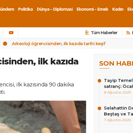
Gündem
Politika
Dünya – Diplomasi
Ekonomi – Emek
Kadın
Eko
Tüm Haberler
Arkeoloji öğrencisinden, ilk kazıda tarihi keşif
isinden, ilk kazıda
SON HAB
Tayip Temel y
rencisi, ilk kazısında 90 dakika
satranç: Öcala
tı.
8 Ağustos 2026
Selahattin D
Beştaş ve Ta
7 Ağustos 2026