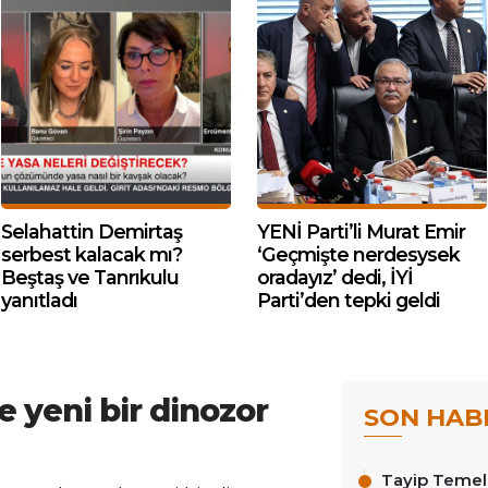
Selahattin Demirtaş
YENİ Parti’li Murat Emir
serbest kalacak mı?
‘Geçmişte nerdesysek
Beştaş ve Tanrıkulu
oradayız’ dedi, İYİ
yanıtladı
Parti’den tepki geldi
e yeni bir dinozor
SON HAB
Tayip Temel y