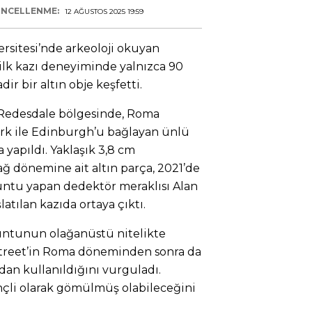
NCELLENME:
12 AĞUSTOS 2025 19:59
ersitesi’nde arkeoloji okuyan
 ilk kazı deneyiminde yalnızca 90
dir bir altın obje keşfetti.
 Redesdale bölgesinde, Roma
rk ile Edinburgh’u bağlayan ünlü
 yapıldı. Yaklaşık 3,8 cm
 dönemine ait altın parça, 2021’de
untu yapan dedektör meraklısı Alan
atılan kazıda ortaya çıktı.
untunun olağanüstü nitelikte
Street’in Roma döneminden sonra da
ndan kullanıldığını vurguladı.
linçli olarak gömülmüş olabileceğini