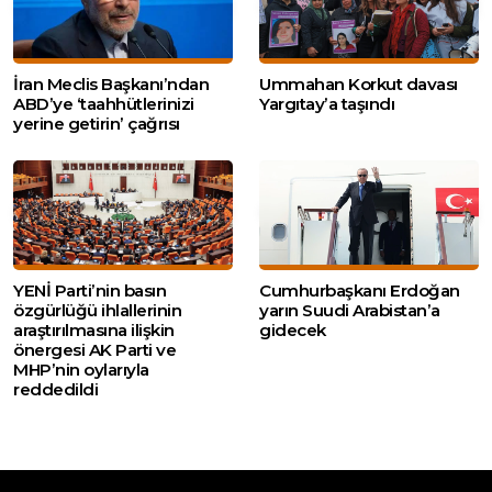
İran Meclis Başkanı’ndan
Ummahan Korkut davası
ABD’ye ‘taahhütlerinizi
Yargıtay’a taşındı
yerine getirin’ çağrısı
YENİ Parti’nin basın
Cumhurbaşkanı Erdoğan
özgürlüğü ihlallerinin
yarın Suudi Arabistan’a
araştırılmasına ilişkin
gidecek
önergesi AK Parti ve
MHP’nin oylarıyla
reddedildi