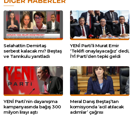
DIĞER HABERLER
Selahattin Demirtaş
YENİ Parti’li Murat Emir
serbest kalacak mı? Beştaş
‘Teklifi onaylayacağız’ dedi,
ve Tanrıkulu yanıtladı
İYİ Parti’den tepki geldi
YENİ Parti’nin dayanışma
Meral Danış Beştaş’tan
kampanyasında bağış 300
komisyonda ‘acil atılacak
milyon lirayı aştı
adımlar’ çağrısı