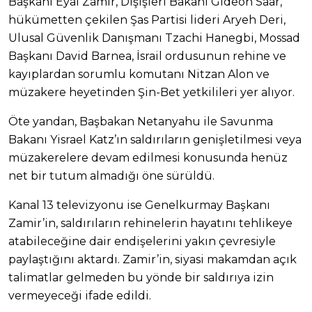
Başkanı Eyal Zamir, Dışişleri Bakanı Gideon Saar,
hükümetten çekilen Şas Partisi lideri Aryeh Deri,
Ulusal Güvenlik Danışmanı Tzachi Hanegbi, Mossad
Başkanı David Barnea, İsrail ordusunun rehine ve
kayıplardan sorumlu komutanı Nitzan Alon ve
müzakere heyetinden Şin-Bet yetkilileri yer alıyor.
Öte yandan, Başbakan Netanyahu ile Savunma
Bakanı Yisrael Katz’ın saldırıların genişletilmesi veya
müzakerelere devam edilmesi konusunda henüz
net bir tutum almadığı öne sürüldü.
Kanal 13 televizyonu ise Genelkurmay Başkanı
Zamir’in, saldırıların rehinelerin hayatını tehlikeye
atabileceğine dair endişelerini yakın çevresiyle
paylaştığını aktardı. Zamir’in, siyasi makamdan açık
talimatlar gelmeden bu yönde bir saldırıya izin
vermeyeceği ifade edildi.