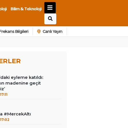
loji
Bilim & Teknoloji
Frekans Bilgileri
Canlı Yayın
ERLER
ı’daki eyleme katıldı:
ltın madenine geçit
z’
17:11
la #MercekAltı
17:02