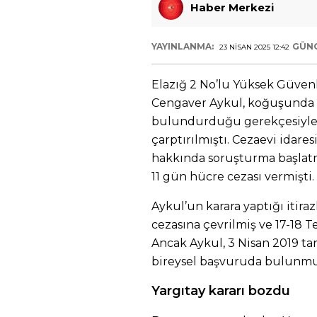
Haber Merkezi
YAYINLANMA:
GÜN
23 NISAN 2025 12:42
Elazığ 2 No’lu Yüksek Güvenl
Cengaver Aykul, koğuşunda 
bulundurduğu gerekçesiyle 2
çarptırılmıştı. Cezaevi idares
hakkında soruşturma başlatmı
11 gün hücre cezası vermişti.
Aykul’un karara yaptığı itir
cezasına çevrilmiş ve 17-18 
Ancak Aykul, 3 Nisan 2019 t
bireysel başvuruda bulunmu
Yargıtay kararı bozdu