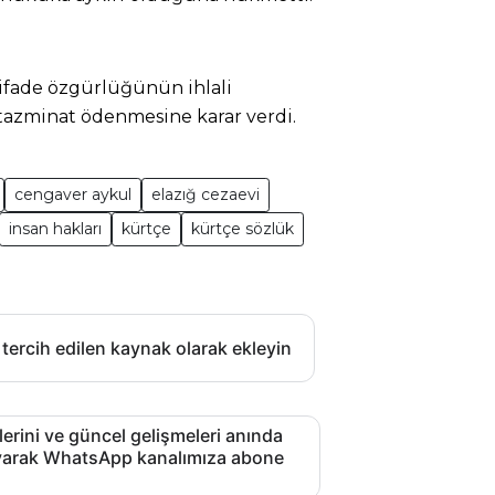
ifade özgürlüğünün ihlali
tazminat ödenmesine karar verdi.
cengaver aykul
elazığ cezaevi
insan hakları
kürtçe
kürtçe sözlük
 tercih edilen kaynak olarak ekleyin
lerini ve güncel gelişmeleri anında
layarak WhatsApp kanalımıza abone