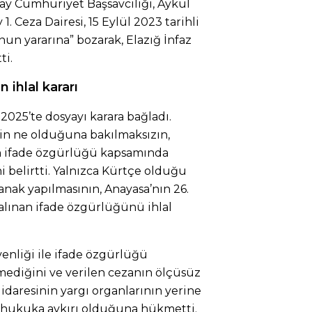
y Cumhuriyet Başsavcılığı, Aykul
1. Ceza Dairesi, 15 Eylül 2023 tarihli
anun yararına” bozarak, Elazığ İnfaz
ti.
ihlal kararı
025’te dosyayı karara bağladı.
in ne olduğuna bakılmaksızın,
 ifade özgürlüğü kapsamında
i belirtti. Yalnızca Kürtçe olduğu
anak yapılmasının, Anayasa’nın 26.
lınan ifade özgürlüğünü ihlal
enliği ile ifade özgürlüğü
mediğini ve verilen cezanın ölçüsüz
idaresinin yargı organlarının yerine
hukuka aykırı olduğuna hükmetti.