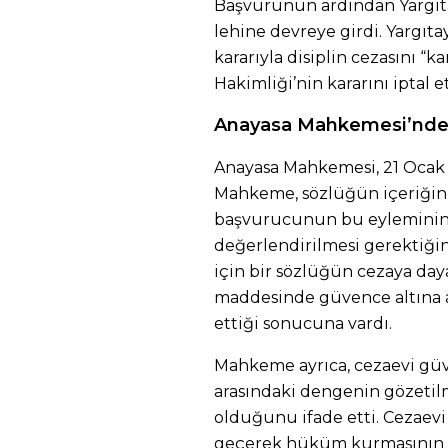
Başvurunun ardından Yargıta
lehine devreye girdi. Yargıtay 
kararıyla disiplin cezasını “k
Hakimliği’nin kararını iptal et
Anayasa Mahkemesi’nden 
Anayasa Mahkemesi, 21 Ocak 2
Mahkeme, sözlüğün içeriğin
başvurucunun bu eyleminin
değerlendirilmesi gerektiğin
için bir sözlüğün cezaya day
maddesinde güvence altına a
ettiği sonucuna vardı.
Mahkeme ayrıca, cezaevi güv
arasındaki dengenin gözetil
olduğunu ifade etti. Cezaevi 
geçerek hüküm kurmasının 