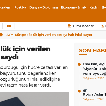
Gündem
Politika
Dünya – Diplomasi
Ekonomi – Emek
Kadın
Eko
Tüm Haberler
AYM, Kürtçe sözlük için verilen cezayı hak ihlali saydı
ük için verilen
SON HAB
 saydı
Esra Işık, Kiğ
durduğu için hücre cezası verilen
‘Siyanürlü a
 başvurusunu değerlendiren
vermeyeceği
6 Ağustos 2026
özgürlüğünün ihlal edildiğine
vi tazminata karar verdi.
Rojda Aslan’
6 Ağustos 2026