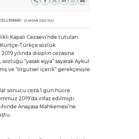
CELLENME:
23 NISAN 2025 13:41
ikli Kapalı Cezaevi’nde tutulan
Kürtçe-Türkçe sözlük
019 yılında disiplin cezasına
i, sözlüğü “yasak eşya” sayarak Aykul
ş ve “örgütsel içerik” gerekçesiyle
azlar sonucu ceza 1 gün hücre
Temmuz 2019’da infaz edilmişti.
arihinde Anayasa Mahkemesi’ne
ştu.