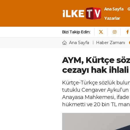
Ana Sayfa
Yazarlar
Bizi Takip Edin:
Ana Sayfa
Haber Zamanı
AYM, Kürtçe sözl
cezayı hak ihlali
Kürtçe-Türkçe sözlük bulun
tutuklu Cengaver Aykul’un
Anayasa Mahkemesi, ifade 
hükmetti ve 20 bin TL mane