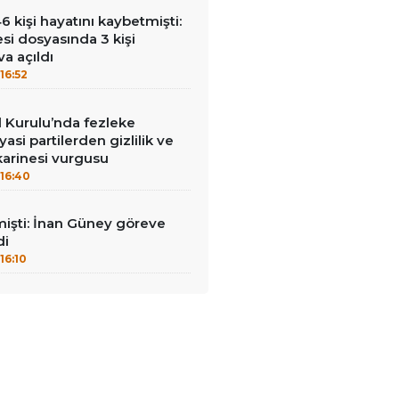
kişi hayatını kaybetmişti:
esi dosyasında 3 kişi
a açıldı
16:52
Kurulu’nda fezleke
yasi partilerden gizlilik ve
arinesi vurgusu
16:40
mişti: İnan Güney göreve
di
16:10