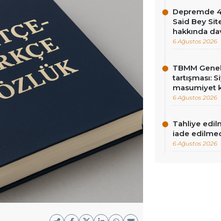
Depremde 46 
Said Bey Sit
hakkında dav
6 Ağustos 2026
TBMM Genel 
tartışması: Si
masumiyet k
6 Ağustos 2026
Tahliye edil
iade edilme
6 Ağustos 2026