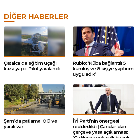
DIĞER HABERLER
Çatalca’da eğitim uçağı
Rubio: ‘Küba bağlantılı 5
kaza yaptı: Pilot yaralandı
kuruluş ve 8 kişiye yaptırım
uyguladık’
Şam’da patlama: Ölü ve
İYİ Parti’nin önergesi
yaralı var
reddedildi | Çandar’dan
çerçeve yasa açıklaması:
‘Gidilecek yolun ilk hukuki