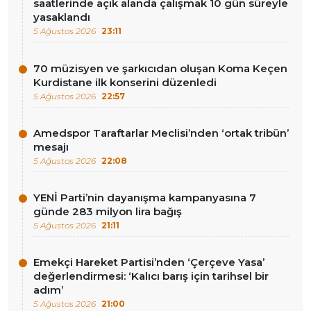
saatlerinde açık alanda çalışmak 10 gün süreyle
yasaklandı
5 Ağustos 2026
23:11
70 müzisyen ve şarkıcıdan oluşan Koma Keçen
Kurdistane ilk konserini düzenledi
5 Ağustos 2026
22:57
Amedspor Taraftarlar Meclisi’nden ‘ortak tribün’
mesajı
5 Ağustos 2026
22:08
YENİ Parti’nin dayanışma kampanyasına 7
günde 283 milyon lira bağış
5 Ağustos 2026
21:11
Emekçi Hareket Partisi’nden ‘Çerçeve Yasa’
değerlendirmesi: ‘Kalıcı barış için tarihsel bir
adım’
5 Ağustos 2026
21:00