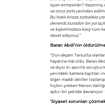
isyan etmesinler? Yaşanmış
ve onca zorla yerinden edilm
Bu haklı itiraza zorbalıkla y
denendi; buradan bir yol aç
ve kışkırtmalara karşı tüm 
davet ediyoruz.”
Baran Abdi’nin öldürülme
“Dün akşam Tarsus’ta olanlar
hayatına mal oldu. Baran Abdi
ve diyor ki; savcılık soruş
yerindeki kamera kayıtları i
diğer maddi deliller toplanı
hiçbiri yokken Mersin Valil
aykırı bir şekilde davranıyor.
‘Siyaset sorunları çözmek