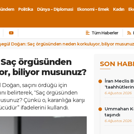
Gündem
Politika
Dünya – Diplomasi
Ekonomi – Emek
Kadın
Eko
Tüm Haberler
şegül Doğan: Saç örgüsünden neden korkuluyor, biliyor musunu
 Saç örgüsünden
SON HAB
r, biliyor musunuz?
İran Meclis 
Doğan, saçını ördüğü için
‘taahhütlerin
ğını belirterek, “Saç örgüsünden
6 Ağustos 2026
musunuz? Çünkü o, karanlığa karşı
cüdür” ifadelerini kullandı.
Ummahan Kor
taşındı
6 Ağustos 2026