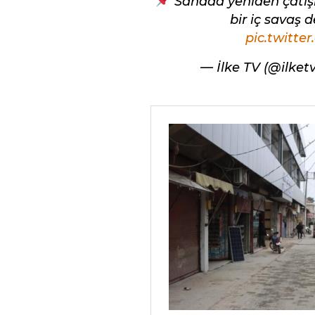
“Sahada yeniden çatış
bir iç savaş 
pic.twitte
— İlke TV (@ilke