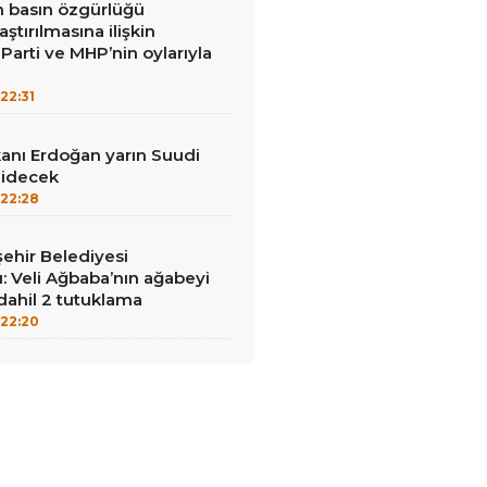
in basın özgürlüğü
raştırılmasına ilişkin
Parti ve MHP’nin oylarıyla
22:31
nı Erdoğan yarın Suudi
gidecek
22:28
ehir Belediyesi
: Veli Ağbaba’nın ağabeyi
dahil 2 tutuklama
22:20