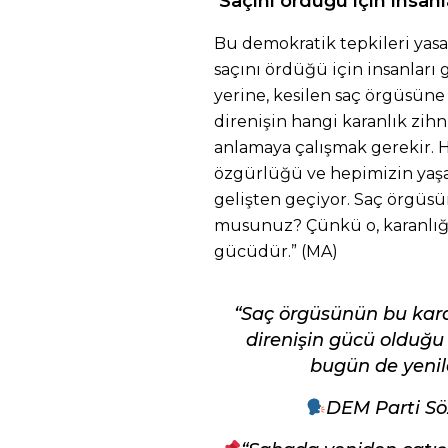
‘Saçını ördüğü için insanl
Bu demokratik tepkileri yas
saçını ördüğü için insanları
yerine, kesilen saç örgüsüne 
direnişin hangi karanlık zih
anlamaya çalışmak gerekir. 
özgürlüğü ve hepimizin yaşa
gelişten geçiyor. Saç örgüs
musunuz? Çünkü o, karanlığa
gücüdür.” (MA)
“Saç örgüsünün bu kara
direnişin gücü olduğu b
bugün de yenile
DEM Parti Sö