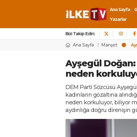
Ana Sayfa
Yazarlar
Bizi Takip Edin:
Ana Sayfa
Manşet
Ay
Ayşegül Doğan:
neden korkuluyo
DEM Parti Sözcüsü Ayşegül 
kadınların gözaltına alındı
neden korkuluyor, biliyor 
aydınlığa doğru direnişin gü