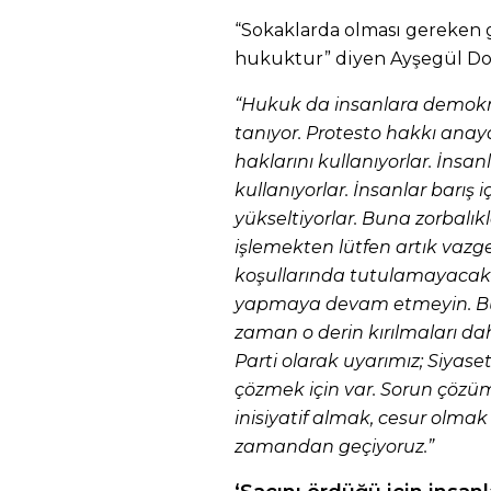
“Sokaklarda olması gereken ga
hukuktur” diyen Ayşegül Doğa
“Hukuk da insanlara demokra
tanıyor. Protesto hakkı anaya
haklarını kullanıyorlar. İnsa
kullanıyorlar. İnsanlar barış i
yükseltiyorlar. Buna zorbalı
işlemekten lütfen artık vazge
koşullarında tutulamayacak b
yapmaya devam etmeyin. Bu
zaman o derin kırılmaları dah
Parti olarak uyarımız; Siyaset
çözmek için var. Sorun çöz
inisiyatif almak, cesur olmak
zamandan geçiyoruz.”