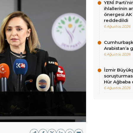
YENİ Parti’n
ihlallerinin a
önergesi AK 
reddedildi
6 Ağustos 2026
Cumhurbaşka
Arabistan’a 
6 Ağustos 2026
İzmir Büyükş
soruşturması
Hür Ağbaba 
6 Ağustos 2026