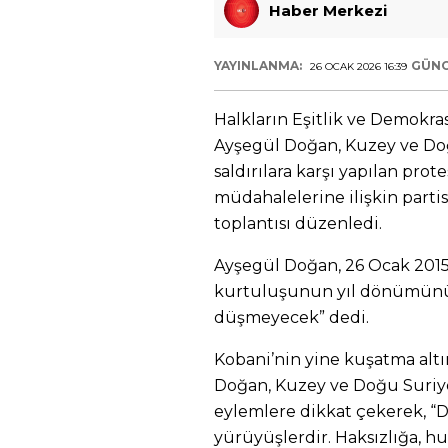
Haber Merkezi
YAYINLANMA:
GÜNC
26 OCAK 2026 16:39
Halkların Eşitlik ve Demokra
Ayşegül Doğan, Kuzey ve Doğu
saldırılara karşı yapılan prot
müdahalelerine ilişkin parti
toplantısı düzenledi.
Ayşegül Doğan, 26 Ocak 2015’
kurtuluşunun yıl dönümünü 
düşmeyecek” dedi.
Kobani’nin yine kuşatma alt
Doğan, Kuzey ve Doğu Suriye’
eylemlere dikkat çekerek, “
yürüyüşlerdir. Haksızlığa, h