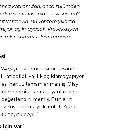
 onca katliamdan, onca zulümden
eden sonra insanlar nasıl sussun?
anıt vermeyin. Bu yöntem yıllarca
ılmıyor, açılmayacak. Provokasyon
kesimleri sorumlu davranmaya
si
 24 yaşında gencecik bir insanın
 katledildi. Valilik açıklama yapıyor
turması henüz tamamlanmamış. Olay
ncelenmemiş. Tanık beyanları ve
p değerlendirilmemiş. Bunların
iği; soruşturulma yükümlülüğüne
 Bu doğru değil.”
 için var’