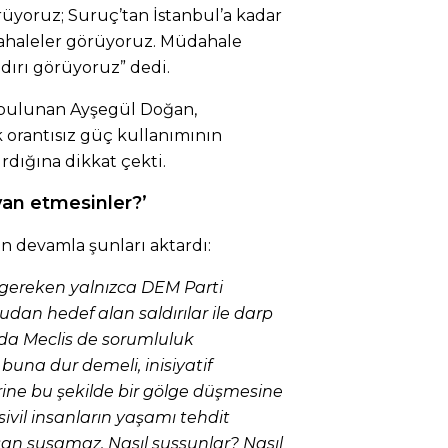
örüyoruz; Suruç’tan İstanbul’a kadar
haleler görüyoruz. Müdahale
dırı görüyoruz” dedi.
a bulunan Ayşegül Doğan,
 orantısız güç kullanımının
rdığına dikkat çekti.
syan etmesinler?’
 devamla şunları aktardı:
ı gereken yalnızca DEM Parti
rudan hedef alan saldırılar ile darp
nda Meclis de sorumluluk
 buna dur demeli, inisiyatif
erine bu şekilde bir gölge düşmesine
sivil insanların yaşamı tehdit
nsan susamaz. Nasıl sussunlar? Nasıl