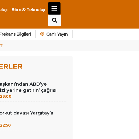
loji
Bilim & Teknoloji
Frekans Bilgileri
Canlı Yayın
z?
ERLER
Başkanı’ndan ABD’ye
izi yerine getirin’ çağrısı
23:00
kut davası Yargıtay’a
22:50