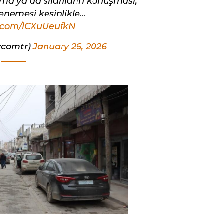
ma ya da silahların konuşması,
denemesi kesinlikle…
r.com/lCXuUeufkN
tvcomtr)
January 26, 2026