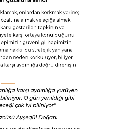
ar gözaltına alındı’
aklamak, onlardan korkmak yerine;
 gözaltına almak ve açığa almak
karşı gösterilen tepkinin ve
niyete karşı ortaya konulduğunu
Hepimizin güvenliği, hepimizin
ma hakkı, bu stratejik yan yana
ünden neden korkuluyor, biliyor
 karşı aydınlığa doğru direnişin
nlığa karşı aydınlığa yürüyen
iliniyor. O gün yenildiği gibi
ceği çok iyi biliniyor”
zcüsü Ayşegül Doğan: