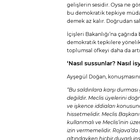
gelişlerin sesidir. Oysa ne g
bu demokratik tepkiye müda
demek az kalır. Doğrudan sal
İçişleri Bakanlığı’na çağrıd
demokratik tepkilere yönelik
toplumsal öfkeyi daha da artı
‘Nasıl sussunlar? Nasıl i
Ayşegül Doğan, konuşmasının
“Bu saldırılara karşı durmas
değildir. Meclis üyelerini doğ
ve işkence iddiaları konusu
hissetmelidir. Meclis Başkanı
kullanmalı ve Meclis’inin üz
izin vermemelidir. Rojava’da 
altındayken hiçbir duyarlı i