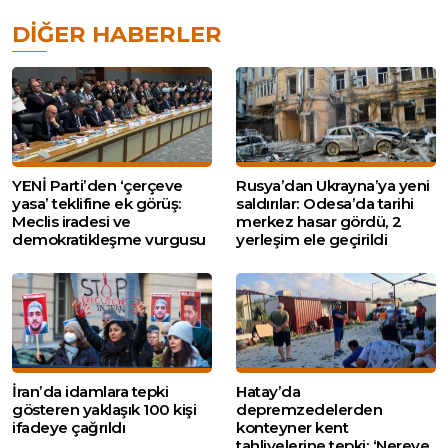
DIĞER HABERLER
YENİ Parti’den ‘çerçeve
Rusya’dan Ukrayna’ya yeni
yasa’ teklifine ek görüş:
saldırılar: Odesa’da tarihi
Meclis iradesi ve
merkez hasar gördü, 2
demokratikleşme vurgusu
yerleşim ele geçirildi
İran’da idamlara tepki
Hatay’da
gösteren yaklaşık 100 kişi
depremzedelerden
ifadeye çağrıldı
konteyner kent
tahliyelerine tepki: ‘Nereye