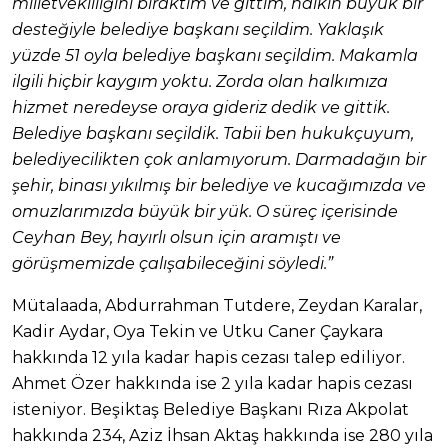
milletvekilliğini bıraktım ve gittim, halkın büyük bir
desteğiyle belediye başkanı seçildim. Yaklaşık
yüzde 51 oyla belediye başkanı seçildim. Makamla
ilgili hiçbir kaygım yoktu. Zorda olan halkımıza
hizmet neredeyse oraya gideriz dedik ve gittik.
Belediye başkanı seçildik. Tabii ben hukukçuyum,
belediyecilikten çok anlamıyorum. Darmadağın bir
şehir, binası yıkılmış bir belediye ve kucağımızda ve
omuzlarımızda büyük bir yük. O süreç içerisinde
Ceyhan Bey, hayırlı olsun için aramıştı ve
görüşmemizde çalışabileceğini söyledi.”
Mütalaada, Abdurrahman Tutdere, Zeydan Karalar,
Kadir Aydar, Oya Tekin ve Utku Caner Çaykara
hakkında 12 yıla kadar hapis cezası talep ediliyor.
Ahmet Özer hakkında ise 2 yıla kadar hapis cezası
isteniyor. Beşiktaş Belediye Başkanı Rıza Akpolat
hakkında 234, Aziz İhsan Aktaş hakkında ise 280 yıla