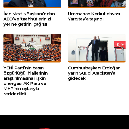
İran Meclis Başkanı’ndan
Ummahan Korkut davası
ABD’ye ‘taahhütlerinizi
Yargıtay’a taşındı
yerine getirin’ çağrısı
YENİ Parti’nin basın
Cumhurbaşkanı Erdoğan
özgürlüğü ihlallerinin
yarın Suudi Arabistan’a
araştırılmasına ilişkin
gidecek
önergesi AK Parti ve
MHP’nin oylarıyla
reddedildi