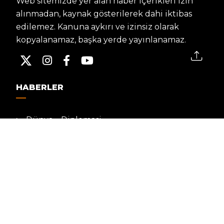
Web sitemizde yer alan haber içerikleri izin
alınmadan, kaynak gösterilerek dahi iktibas
edilemez. Kanuna aykırı ve izinsiz olarak
kopyalanamaz, başka yerde yayınlanamaz.
HABERLER
Dünya – Diplomasi
Kültür Sanat
Ekonomi – Emek
Bilim & Teknoloji
Spor
KVKK BILGILENDIRMESI