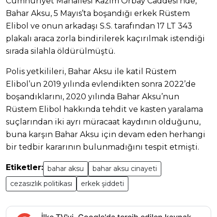
Cumhuriyet Mahallesi Kazım Orbay Caddesi’nde,
Bahar Aksu, 5 Mayıs’ta boşandığı erkek Rüstem
Elibol ve onun arkadaşı S.S. tarafından 17 LT 343
plakalı araca zorla bindirilerek kaçırılmak istendiği
sırada silahla öldürülmüştü.
Polis yetkilileri, Bahar Aksu ile katil Rüstem
Elibol’un 2019 yılında evlendikten sonra 2022’de
boşandıklarını, 2020 yılında Bahar Aksu’nun
Rüstem Elibol hakkında tehdit ve kasten yaralama
suçlarından iki ayrı müracaat kaydının olduğunu,
buna karşın Bahar Aksu için devam eden herhangi
bir tedbir kararının bulunmadığını tespit etmişti.
Etiketler:
bahar aksu
bahar aksu cinayeti
cezasızlık politikası
erkek şiddeti
İlke TV'yi, Google'da tercih edilen kaynak