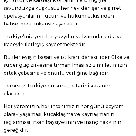
iç huzur ve kardeşlik ortamını elbirliğiyle
savundukça kuşkusuz her neviden şer ve şirret
operasyonların hücum ve hüküm etkisinden
bahsetmek imkansızlaşacaktır.
Türkiye’miz yeni bir yüzyılın kulvarında iddia ve
iradeyle ilerleyiş kaydetmektedir.
Bu ilerleyişin başarı ve istikrarı, dahası lider ülke ve
süper güç zirvesine tırmanılması aziz milletimizin
ortak çabasına ve onurlu varlığına bağlıdır.
Terörsüz Türkiye bu süreçte tarihi kazanım
olacaktır.
Her yöremizin, her insanımızın her günü bayram
olarak yaşaması, kucaklaşma ve kaynaşmanın
taçlanması insan haysiyetinin ve inanç hakkının
gereğidir.