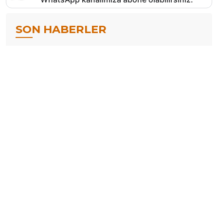
SON HABERLER
Akın Gürlek’e mektup yazan Galatasaray tribün
lideri gözaltına alındı
9 Ağustos 2026
16:36
YENİ Parti Milletvekili Derici: ‘Çerçeve Yasa
oylamasında hayır oyu vereceğim’
9 Ağustos 2026
16:20
Demirtaş ve Mızraklı’dan ‘Çerçeve Yasa’ mesajı:
‘Ayrışma ya da ucuz pazarlıklara dayalı bir al ver
süreci değildir’
9 Ağustos 2026
16:02
Hareket Yönetimi’nden çerçeve yasa
açıklaması: ‘Bu yasa bir başlangıç olmalı’