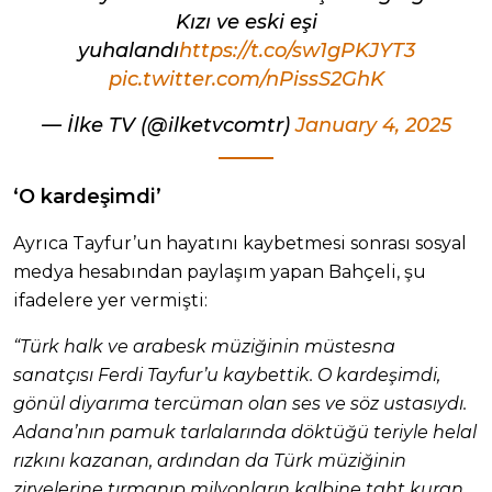
Kızı ve eski eşi
yuhalandı
https://t.co/sw1gPKJYT3
pic.twitter.com/nPissS2GhK
— İlke TV (@ilketvcomtr)
January 4, 2025
‘O kardeşimdi’
Ayrıca Tayfur’un hayatını kaybetmesi sonrası sosyal
medya hesabından paylaşım yapan Bahçeli, şu
ifadelere yer vermişti:
“Türk halk ve arabesk müziğinin müstesna
sanatçısı Ferdi Tayfur’u kaybettik. O kardeşimdi,
gönül diyarıma tercüman olan ses ve söz ustasıydı.
Adana’nın pamuk tarlalarında döktüğü teriyle helal
rızkını kazanan, ardından da Türk müziğinin
zirvelerine tırmanıp milyonların kalbine taht kuran