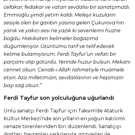
cefakar, fedakar ve vatan sevdalısı bir sanatçımızdı.
Emmioğlu şimdi yetim kaldı. Meleşir kuzuların
sesiyle ölen bir garibin yasına gelen Çukurova’nın
yanık ve yakıcı sesi ne yazık ki sevenlerini hüzne
boğdu. Hakikaten kelimeler boğazıma
düğümleniyor. Üzüntümü tarif ve telif edecek
kelime bulamıyorum. Ferdi Tayfur’un vefatı bir
parçamı alıp götürdü. Yerinde huzur bulsun. Mekanı
cennet olsun. Cenab-ı Allah rahmetiyle muamele
etsin. Aziz milletimizin, sevdalılarının ve hepimizin
başı sağ olsun.”
Ferdi Tayfur son yolculuğuna uğurlandı
Ünlü sanatçı Ferdi Tayfur için Taksim’de Atatürk
Kültür Merkezi’nde son yılların en yoğun katılımlı
cenaze törenlerinden biri düzenlendi. Sanatçıyı
dostları, hayranları şarkılarıyla, gözyaşları ile