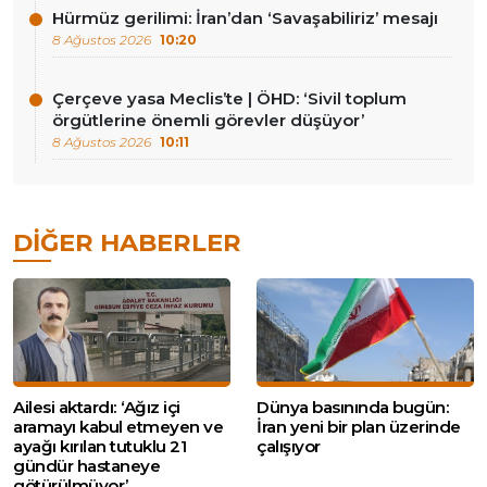
Hürmüz gerilimi: İran’dan ‘Savaşabiliriz’ mesajı
8 Ağustos 2026
10:20
Çerçeve yasa Meclis’te | ÖHD: ‘Sivil toplum
örgütlerine önemli görevler düşüyor’
8 Ağustos 2026
10:11
DIĞER HABERLER
Ailesi aktardı: ‘Ağız içi
Dünya basınında bugün:
aramayı kabul etmeyen ve
İran yeni bir plan üzerinde
ayağı kırılan tutuklu 21
çalışıyor
gündür hastaneye
götürülmüyor’