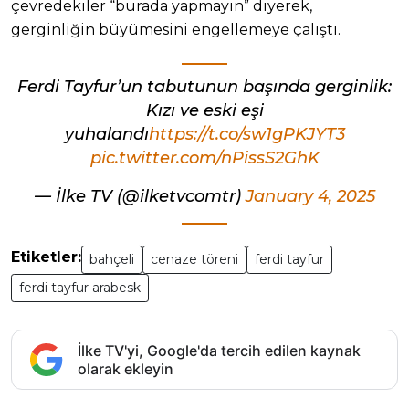
çevredekiler “burada yapmayın” diyerek,
gerginliğin büyümesini engellemeye çalıştı.
Ferdi Tayfur’un tabutunun başında gerginlik:
Kızı ve eski eşi
yuhalandı
https://t.co/sw1gPKJYT3
pic.twitter.com/nPissS2GhK
— İlke TV (@ilketvcomtr)
January 4, 2025
Etiketler:
bahçeli
cenaze töreni
ferdi tayfur
ferdi tayfur arabesk
İlke TV'yi, Google'da tercih edilen kaynak
olarak ekleyin