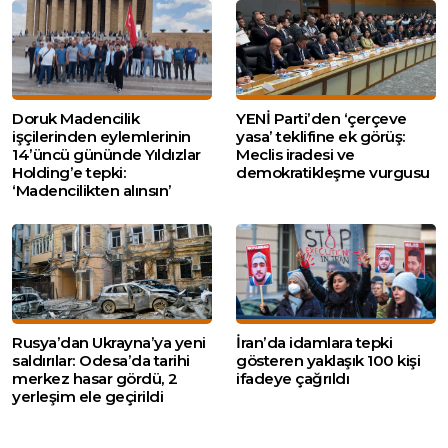
Doruk Madencilik
YENİ Parti’den ‘çerçeve
işçilerinden eylemlerinin
yasa’ teklifine ek görüş:
14’üncü gününde Yıldızlar
Meclis iradesi ve
Holding’e tepki:
demokratikleşme vurgusu
‘Madencilikten alınsın’
Rusya’dan Ukrayna’ya yeni
İran’da idamlara tepki
saldırılar: Odesa’da tarihi
gösteren yaklaşık 100 kişi
merkez hasar gördü, 2
ifadeye çağrıldı
yerleşim ele geçirildi