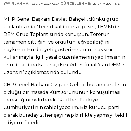
YAYINLANMA:
GÜNCELLENME:
23 EKIM 2024 05:37
23 EKIM 2024 15:47
MHP Genel Başkanı Devlet Bahçeli, dünkü grup
toplantısında “Tecrid kaldırılırsa gelsin, TBMM’de
DEM Grup Toplantısı’nda konuşsun. Terörün
tamamen bittiğini ve örgütün lağvedildiğini
haykırsın. Bu dirayeti gösterirse umut hakkının
kullanımıyla ilgili yasal düzenlemenin yapılmasının
önü de ardına kadar açılsın. Adres İmralı’dan DEM’e
uzansın” açıklamasında bulundu.
CHP Genel Başkanı Özgür Özel de bütün partilerin
olduğu bir masada Kürt sorununun konuşulması
gerektiğini belirterek, “Kürtleri Türkiye
Cumhuriyeti’nin sahibi yapalım. Biz kurucu parti
olarak buradayız, her şeyi hep birlikte yapmayı teklif
ediyoruz” dedi.