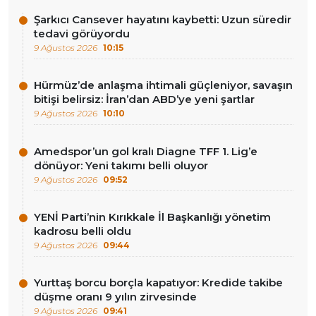
Şarkıcı Cansever hayatını kaybetti: Uzun süredir
tedavi görüyordu
9 Ağustos 2026
10:15
Hürmüz’de anlaşma ihtimali güçleniyor, savaşın
bitişi belirsiz: İran’dan ABD’ye yeni şartlar
9 Ağustos 2026
10:10
Amedspor’un gol kralı Diagne TFF 1. Lig’e
dönüyor: Yeni takımı belli oluyor
9 Ağustos 2026
09:52
YENİ Parti’nin Kırıkkale İl Başkanlığı yönetim
kadrosu belli oldu
9 Ağustos 2026
09:44
Yurttaş borcu borçla kapatıyor: Kredide takibe
düşme oranı 9 yılın zirvesinde
9 Ağustos 2026
09:41