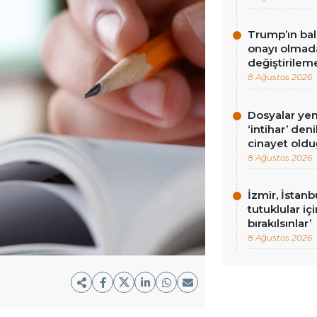
Trump’ın bal
onayı olmad
değiştirilem
8 Ağustos 2026
Dosyalar yeni
‘intihar’ de
cinayet oldu
8 Ağustos 2026
İzmir, İstan
tutuklular iç
bırakılsınlar’
8 Ağustos 2026