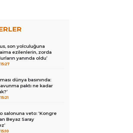
ERLER
us, son yolculuğuna
Daima ezilenlerin, zorda
urların yanında oldu’
15:27
ması dünya basınında:
savunma paktı ne kadar
ak?’
15:21
o salonuna veto: ‘Kongre
an Beyaz Saray
ez’
15:10