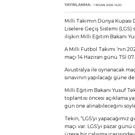
YAYINLANMA:
1 NISAN 2026 14:20
Milli Takımın Dünya Kupası 
Liselere Geçiş Sistemi (LGS)
ilişkin Milli Eğitim Bakanı Y
A Milli Futbol Takımı ‘nın 2
maçı 14 Haziran günü TSİ 07.
Avustralya ile oynanacak maç
sınavının yapılacağı güne de
Milli Eğitim Bakanı Yusuf Tek
toplantısı öncesi açıklama ya
gün öne alınabileceğini söyle
Tekin, “LGS’yi yapacağımız g
maçı var. LGS’yi pazar günü
üzere bir çalışma içerisindeyi