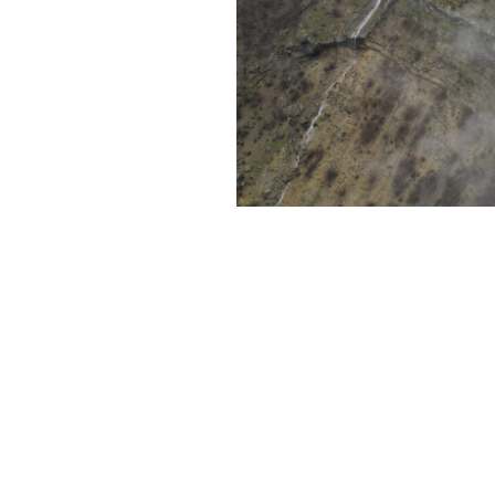
Foto:
AA
Haber Merkezi
YAYINLANMA:
1 NISAN 2026 13:44
Uludere’nin Hilal beldesinde
etkilenen iki şelale, yağmur