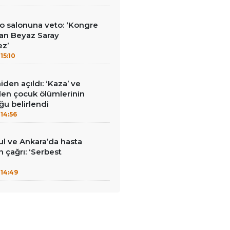
o salonuna veto: ‘Kongre
an Beyaz Saray
ez’
15:10
den açıldı: ‘Kaza’ ve
nilen çocuk ölümlerinin
ğu belirlendi
14:56
bul ve Ankara’da hasta
in çağrı: ‘Serbest
14:49