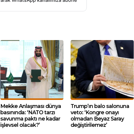
layarak WhatsApp kanalımıza abone
Mekke Anlaşması dünya
Trump’ın balo salonuna
basınında: ‘NATO tarzı
veto: ‘Kongre onayı
savunma paktı ne kadar
olmadan Beyaz Saray
işlevsel olacak?’
değiştirilemez’