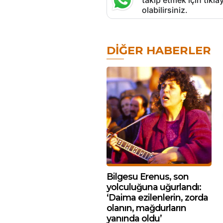
takip etmek için tık
olabilirsiniz.
DIĞER HABERLER
Bilgesu Erenus, son
yolculuğuna uğurlandı:
‘Daima ezilenlerin, zorda
olanın, mağdurların
yanında oldu’