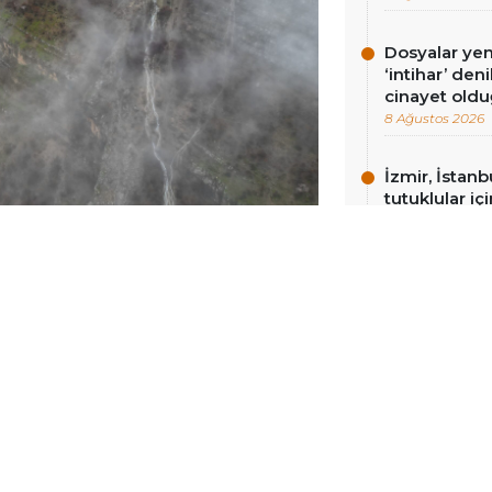
Dosyalar yeni
‘intihar’ de
cinayet oldu
8 Ağustos 2026
İzmir, İstan
tutuklular iç
bırakılsınlar’
8 Ağustos 2026
ki dağlık alanda kuraklıktan
 ve kar sularıyla yeniden akmaya