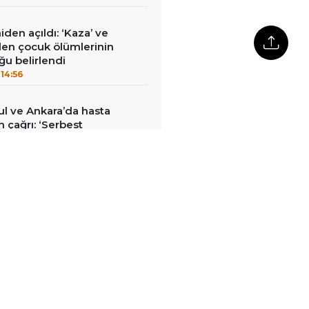
den açıldı: ‘Kaza’ ve
nilen çocuk ölümlerinin
ğu belirlendi
14:56
bul ve Ankara’da hasta
in çağrı: ‘Serbest
14:49