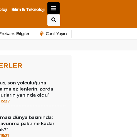
loji
Bilim & Teknoloji
Frekans Bilgileri
Canlı Yayın
ERLER
us, son yolculuğuna
Daima ezilenlerin, zorda
urların yanında oldu’
15:27
ması dünya basınında:
savunma paktı ne kadar
ak?’
15:21