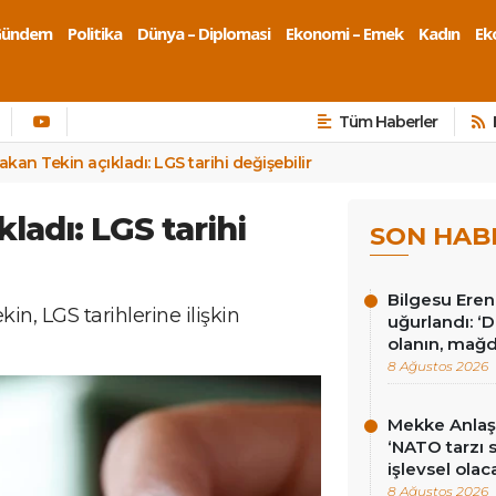
Gündem
Politika
Dünya – Diplomasi
Ekonomi – Emek
Kadın
Eko
Tüm Haberler
akan Tekin açıkladı: LGS tarihi değişebilir
ladı: LGS tarihi
SON HAB
Bilgesu Eren
in, LGS tarihlerine ilişkin
uğurlandı: ‘
olanın, mağd
8 Ağustos 2026
Mekke Anlaş
‘NATO tarzı 
işlevsel olac
8 Ağustos 2026