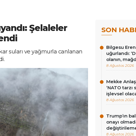
yandı: Şelaleler
SON HAB
endi
Bilgesu Eren
 kar suları ve yağmurla canlanan
uğurlandı: ‘
i.
olanın, mağd
8 Ağustos 2026
Mekke Anlaş
‘NATO tarzı 
işlevsel olac
8 Ağustos 2026
Trump’ın bal
onayı olmad
değiştirilem
8 Ağustos 2026