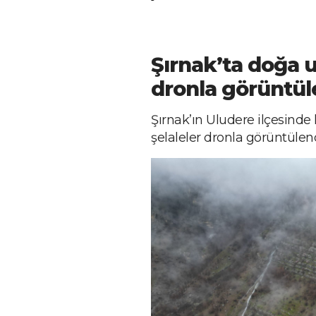
Şırnak’ta doğa u
dronla görüntül
Şırnak’ın Uludere ilçesinde
şelaleler dronla görüntülend