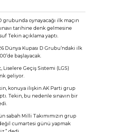
D grubunda oynayacağı ilk maçın
 sınavı tarihine denk gelmesine
usuf Tekin açıklama yaptı.
026 Dünya Kupası D Grubu’ndaki ilk
00’de başlayacak.
, Liselere Geçiş Sistemi (LGS)
nk geliyor.
in, konuya ilişkin AK Parti grup
ptı. Tekin, bu nedenle sınavın bir
di.
ün sabah Milli Takımımızın grup
 değil cumartesi günü yapmak
z.” dedi.