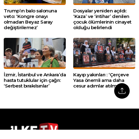
Trump’ın balo salonuna
Dosyalar yeniden açıldı:
veto: ‘Kongre onayı
‘Kaza’ ve ‘intihar’ denilen
olmadan Beyaz Saray
çocuk ölümlerinin cinayet
değiştirilemez’
olduğu belirlendi
İzmir, İstanbul ve Ankara’da
Kayıp yakınları : ‘Çerçeve
hasta tutuklular için çağrı:
Yasa önemli ama daha
‘Serbest bırakılsınlar’
cesur adımlar atılmalı’