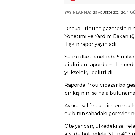
YAYINLANMA:
G
29 AĞUSTOS 2024 20:41
Dhaka Tribune gazetesinin h
Yönetimi ve Yardım Bakanlığ
ilişkin rapor yayınladı.
Selin ülke genelinde 5 milyon
bildirilen raporda, seller ned
yükseldiği belirtildi.
Raporda, Moulvibazar bölgesi
bir kişinin ise hala bulunama
Ayrıca, sel felaketinden etki
ekibinin sahadaki görevlerine
Öte yandan, ülkedeki sel fel
kişi de bölgedeki 3 bin 403 ge