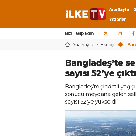
Ana Sayfa
Yazarlar
Bizi Takip Edin:
Ana Sayfa
Ekoloji
Bang
Bangladeş’te sel
sayısı 52’ye çıktı
Bangladeş’te şiddetli yağışı
sonucu meydana gelen sell
sayısı 52’ye yükseldi.