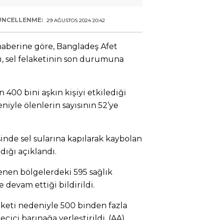
ÜNCELLENME:
29 AĞUSTOS 2024 20:42
aberine göre, Bangladeş Afet
ı, sel felaketinin son durumuna
 400 bini aşkın kişiyi etkilediği
eniyle ölenlerin sayısının 52’ye
nde sel sularına kapılarak kaybolan
dığı açıklandı.
lenen bölgelerdeki 595 sağlık
 devam ettiği bildirildi.
aketi nedeniyle 500 binden fazla
çici barınağa yerleştirildi. (AA)