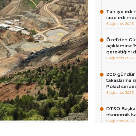
Tahliye edil
iade edilme
6 Ağustos 2026
Özel’den Güv
açıklaması: 
gerektiğini 
6 Ağustos 2026
200 gündür R
takaslarına
Polad serbes
6 Ağustos 2026
DTSO Başkan
ekonomik ka
6 Ağustos 2026