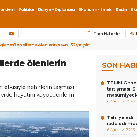
Gündem
Politika
Dünya – Diplomasi
Ekonomi – Emek
Kadın
Eko
Tüm Haberler
ladeş’te sellerde ölenlerin sayısı 52’ye çıktı
lerde ölenlerin
SON HAB
TBMM Genel 
n etkisiyle nehirlerin taşması
tartışması: Si
erde hayatını kaybedenlerin
masumiyet k
6 Ağustos 2026
Tahliye edil
iade edilme
6 Ağustos 2026