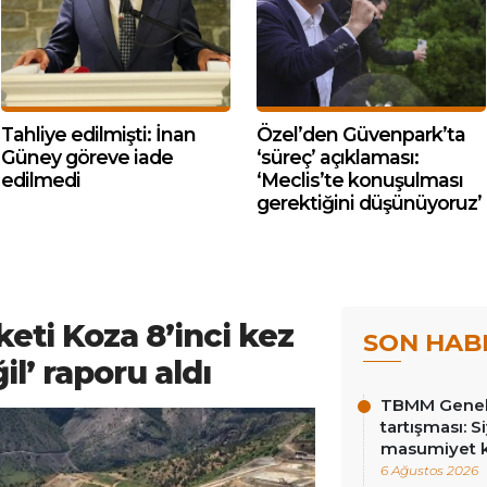
Tahliye edilmişti: İnan
Özel’den Güvenpark’ta
Güney göreve iade
‘süreç’ açıklaması:
edilmedi
‘Meclis’te konuşulması
gerektiğini düşünüyoruz’
keti Koza 8’inci kez
SON HAB
il’ raporu aldı
TBMM Genel 
tartışması: Si
masumiyet k
6 Ağustos 2026