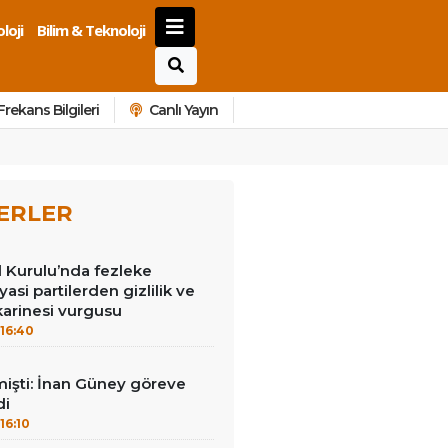
loji
Bilim & Teknoloji
Frekans Bilgileri
Canlı Yayın
ERLER
Kurulu’nda fezleke
yasi partilerden gizlilik ve
arinesi vurgusu
16:40
mişti: İnan Güney göreve
di
16:10