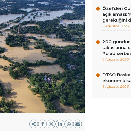
Özel’den Güv
açıklaması: 
gerektiğini 
6 Ağustos 2026
200 gündür R
takaslarına
Polad serbes
6 Ağustos 2026
DTSO Başkan
ekonomik ka
6 Ağustos 2026