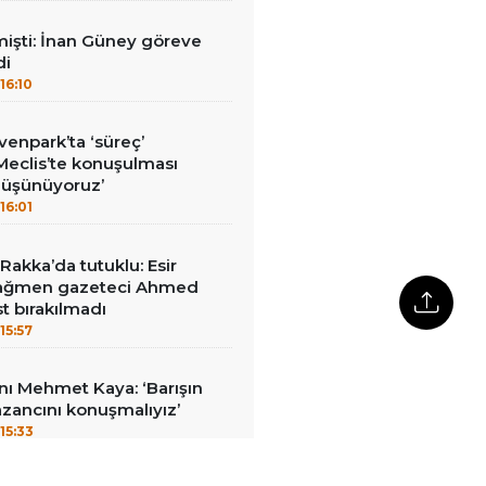
mişti: İnan Güney göreve
di
16:10
enpark’ta ‘süreç’
‘Meclis’te konuşulması
düşünüyoruz’
16:01
akka’da tutuklu: Esir
 rağmen gazeteci Ahmed
t bırakılmadı
15:57
ı Mehmet Kaya: ‘Barışın
zancını konuşmalıyız’
15:33