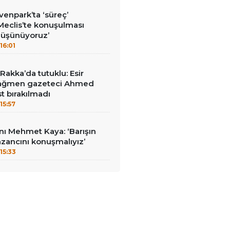
enpark’ta ‘süreç’
‘Meclis’te konuşulması
düşünüyoruz’
16:01
akka’da tutuklu: Esir
 rağmen gazeteci Ahmed
t bırakılmadı
15:57
ı Mehmet Kaya: ‘Barışın
zancını konuşmalıyız’
15:33