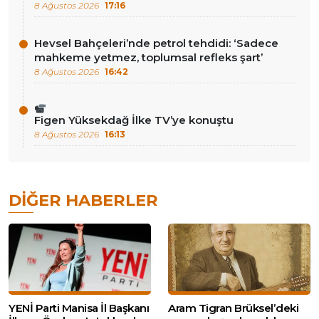
8 Ağustos 2026
17:16
Hevsel Bahçeleri’nde petrol tehdidi: ‘Sadece
mahkeme yetmez, toplumsal refleks şart’
8 Ağustos 2026
16:42
Figen Yüksekdağ İlke TV’ye konuştu
8 Ağustos 2026
16:13
DIĞER HABERLER
YENİ Parti Manisa İl Başkanı
Aram Tigran Brüksel’deki