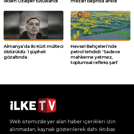
İlksen Özalper tutuklandı
mezarı başında anıldı
Almanya’da iki Kürt mülteci
Hevsel Bahçeleri’nde
öldürüldü: 1 şüpheli
petrol tehdidi: ‘Sadece
gözaltında
mahkeme yetmez,
toplumsal refleks şart’
Web sitemizde yer alan haber içerikleri izin
alınmadan, kaynak gösterilerek dahi iktibas