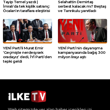
Tayip Temel yazdı |
Selahattin Demirtaş
İmralı’da tek kişilik satranç:
serbest kalacak mı? Beştaş
Öcalan’ın taraflara eleştirisi
ve Tanrıkulu yanıtladı
YENİ Parti’li Murat Emir
YENİ Parti’nin dayanışma
‘Geçmişte nerdesysek
kampanyasında bağış 300
oradayız’ dedi, İYİ Parti’den
milyon lirayı aştı
tepki geldi
Web sitemizde yer alan haber içerikleri izin