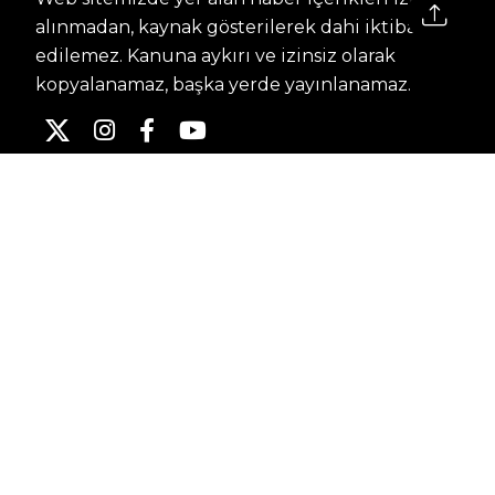
alınmadan, kaynak gösterilerek dahi iktibas
edilemez. Kanuna aykırı ve izinsiz olarak
kopyalanamaz, başka yerde yayınlanamaz.
HABERLER
Dünya – Diplomasi
Kültür Sanat
Ekonomi – Emek
Bilim & Teknoloji
Spor
KVKK BILGILENDIRMESI