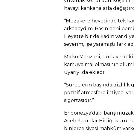
yuvarlak kendi dört köşeli 
havayı kahkahalarla değiştird
“Müzakere heyetinde tek kad
arkadaydım. Basın beni pemb
Heyette bir de kadın var diye
severim, işe yaramıştı fark e
Mirko Manzoni, Türkiye’deki
kamuya mal olmasının oluml
uyarıyı da ekledi:
“Süreçlerin başında gizlilik 
pozitif atmosfere ihtiyacı var
sigortasıdır.”
Endonezya’daki barış müzaker
Aceh Kadınlar Birliği kuruc
binlerce siyasi mahkûm vark