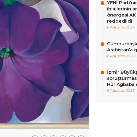
YENİ Parti’n
ihlallerinin a
önergesi AK 
reddedildi
6 Ağustos 2026
Cumhurbaşka
Arabistan’a 
6 Ağustos 2026
İzmir Büyükş
soruşturması
Hür Ağbaba 
6 Ağustos 2026