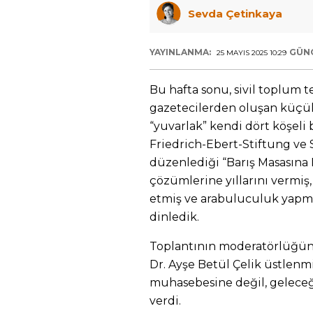
Sevda Çetinkaya
YAYINLANMA:
GÜN
25 MAYIS 2025 10:29
Bu hafta sonu, sivil toplum t
gazetecilerden oluşan küçük 
“yuvarlak” kendi dört köşeli
Friedrich-Ebert-Stiftung ve 
düzenlediği “Barış Masasına 
çözümlerine yıllarını vermiş, 
etmiş ve arabuluculuk yapmış
dinledik.
Toplantının moderatörlüğünü
Dr. Ayşe Betül Çelik üstlen
muhasebesine değil, geleceği
verdi.