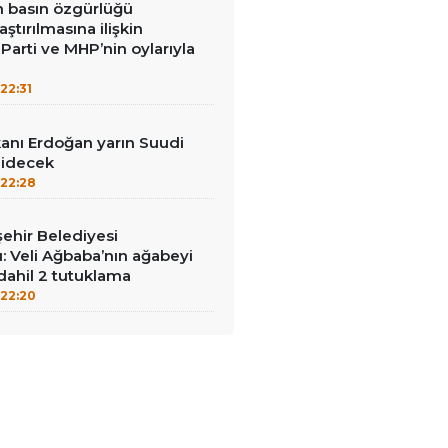
in basın özgürlüğü
raştırılmasına ilişkin
Parti ve MHP’nin oylarıyla
22:31
nı Erdoğan yarın Suudi
gidecek
22:28
ehir Belediyesi
: Veli Ağbaba’nın ağabeyi
dahil 2 tutuklama
22:20