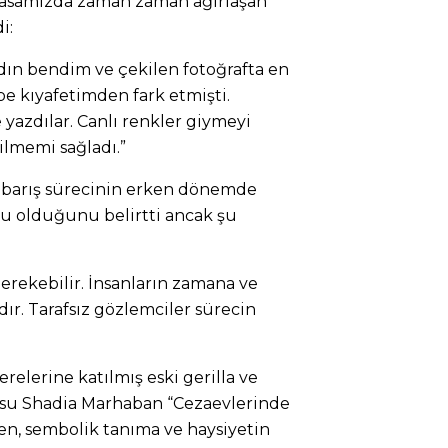
masamızda zaman zaman ağırlaşan
i:
ın bendim ve çekilen fotoğrafta en
e kıyafetimden fark etmişti.
 yazdılar. Canlı renkler giymeyi
dilmemi sağladı.”
 barış sürecinin erken dönemde
u olduğunu belirtti ancak şu
gerekebilir. İnsanların zamana ve
dır. Tarafsız gözlemciler sürecin
elerine katılmış eski gerilla ve
usu Shadia Marhaban “Cezaevlerinde
en, sembolik tanıma ve haysiyetin