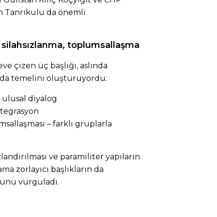
in Tanrıkulu da önemli
 silahsızlanma, toplumsallaşma
eve çizen üç başlığı, aslında
n da temelini oluşturuyordu:
 ulusal diyalog
ntegrasyon
umsallaşması – farklı gruplarla
zlandırılması ve paramiliter yapıların
a zorlayıcı başlıkların da
unu vurguladı.