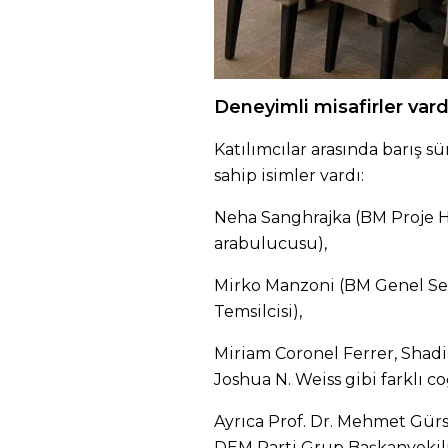
Deneyimli misafirler vard
Katılımcılar arasında barış s
sahip isimler vardı:
Neha Sanghrajka (BM Proje H
arabulucusu),
Mirko Manzoni (BM Genel Se
Temsilcisi),
Miriam Coronel Ferrer, Shad
Joshua N. Weiss gibi farklı co
Ayrıca Prof. Dr. Mehmet Gürse
DEM Parti Grup Başkanvekili