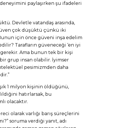
eneyimini paylaşırken şu ifadeleri
ktü. Devletle vatandaş arasında,
güven çok düşüktü çünkü iki
 Bunun için önce güveni inşa edelim
edilir? Tarafların güveneceği ‘en iyi
k gerekir. Ama bunun tek bir kişi
ir grup insan olabilir. İyimser
ntelektüel pesimizmden daha
dir.”
ık 1 milyon kişinin öldüğünü,
ldiğini hatırlarsak, bu
ı olacaktır.
ci olarak varlığı barış süreçlerini
 mi?” soruma verdiği yanıt, adı