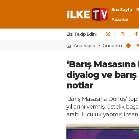
Ana Sayfa
Yazarlar
Bizi Takip Edin:
Ana Sayfa
Gündem
‘
‘Barış Masasına
diyalog ve barış
notlar
‘Barış Masasına Dönüş’ top
yıllarını vermiş, üstelik baş
arabuluculuk yapmış insanla