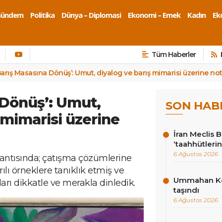
Gündem
Politika
Dünya – Diplomasi
Ekonomi – Emek
Kadın
Eko
Tüm Haberler
Barış Masasına Dönüş’: Umut, diyalog ve barış mimarisi üzerine not
 Dönüş’: Umut,
SON HAB
 mimarisi üzerine
İran Meclis 
‘taahhütlerin
6 Ağustos 2026
lantısında; çatışma çözümlerine
arılı örneklere tanıklık etmiş ve
Ummahan Kor
rı dikkatle ve merakla dinledik.
taşındı
6 Ağustos 2026