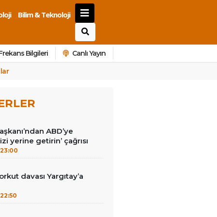
loji
Bilim & Teknoloji
Frekans Bilgileri
Canlı Yayın
lar
ERLER
Başkanı’ndan ABD’ye
izi yerine getirin’ çağrısı
23:00
kut davası Yargıtay’a
22:50