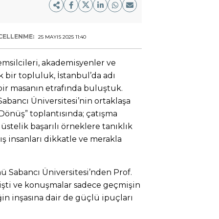
CELLENME:
25 MAYIS 2025 11:40
emsilcileri, akademisyenler ve
bir topluluk, İstanbul’da adı
 bir masanın etrafında buluştuk.
Sabancı Üniversitesi’nin ortaklaşa
Dönüş” toplantısında; çatışma
üstelik başarılı örneklere tanıklık
 insanları dikkatle ve merakla
 Sabancı Üniversitesi’nden Prof.
mişti ve konuşmalar sadece geçmişin
n inşasına dair de güçlü ipuçları