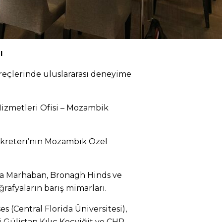
ı
üreçlerinde uluslararası deneyime
izmetleri Ofisi – Mozambik
kreteri’nin Mozambik Özel
ia Marhaban, Bronagh Hinds ve
ğrafyaların barış mimarları.
s (Central Florida Üniversitesi),
 Gülistan Kılıç Koçyiğit ve CHP