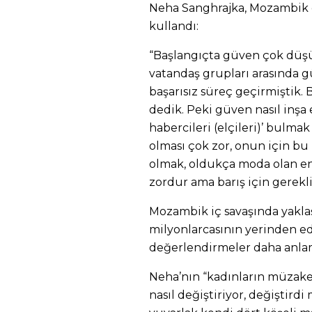
Neha Sanghrajka, Mozambik d
kullandı:
“Başlangıçta güven çok düşü
vatandaş grupları arasında 
başarısız süreç geçirmiştik.
dedik. Peki güven nasıl inşa 
habercileri (elçileri)’ bulma
olması çok zor, onun için bu b
olmak, oldukça moda olan e
zordur ama barış için gerekli
Mozambik iç savaşında yaklaş
milyonlarcasının yerinden edi
değerlendirmeler daha anlaml
Neha’nın “kadınların müzakere
nasıl değiştiriyor, değiştirdi