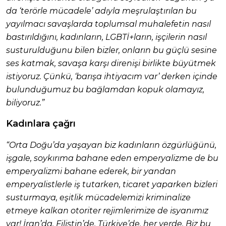
da ‘terörle mücadele’ adıyla meşrulaştırılan bu
yayılmacı savaşlarda toplumsal muhalefetin nasıl
bastırıldığını, kadınların, LGBTİ+ların, işçilerin nasıl
susturulduğunu bilen bizler, onların bu güçlü sesine
ses katmak, savaşa karşı direnişi birlikte büyütmek
istiyoruz. Çünkü, ‘barışa ihtiyacım var’ derken içinde
bulunduğumuz bu bağlamdan kopuk olamayız,
biliyoruz.”
Kadınlara çağrı
“Orta Doğu’da yaşayan biz kadınların özgürlüğünü,
işgale, soykırıma bahane eden emperyalizme de bu
emperyalizmi bahane ederek, bir yandan
emperyalistlerle iş tutarken, ticaret yaparken bizleri
susturmaya, eşitlik mücadelemizi kriminalize
etmeye kalkan otoriter rejimlerimize de isyanımız
var! İran’da, Filistin’de, Türkiye’de, her yerde. Biz bu