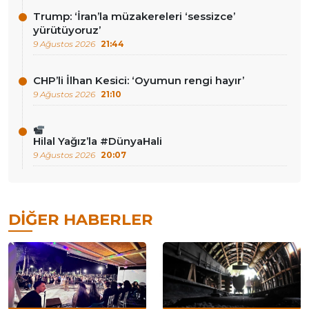
Trump: ‘İran’la müzakereleri ‘sessizce’
yürütüyoruz’
9 Ağustos 2026
21:44
CHP’li İlhan Kesici: ‘Oyumun rengi hayır’
9 Ağustos 2026
21:10
Hilal Yağız’la #DünyaHali
9 Ağustos 2026
20:07
DIĞER HABERLER