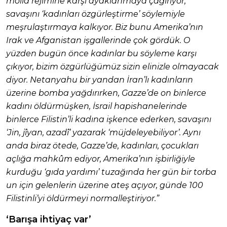
molla rejimine karşı ayaklanmaya çağırıyor,
savaşını ‘kadınları özgürleştirme’ söylemiyle
meşrulaştırmaya kalkıyor. Biz bunu Amerika’nın
Irak ve Afganistan işgallerinde çok gördük. O
yüzden bugün önce kadınlar bu söyleme karşı
çıkıyor, bizim özgürlüğümüz sizin elinizle olmayacak
diyor. Netanyahu bir yandan İran’lı kadınların
üzerine bomba yağdırırken, Gazze’de on binlerce
kadını öldürmüşken, İsrail hapishanelerinde
binlerce Filistin’li kadına işkence ederken, savaşını
‘Jin, jîyan, azadî’ yazarak ‘müjdeleyebiliyor’. Aynı
anda biraz ötede, Gazze’de, kadınları, çocukları
açlığa mahkûm ediyor, Amerika’nın işbirliğiyle
kurduğu ‘gıda yardımı’ tuzağında her gün bir torba
un için gelenlerin üzerine ateş açıyor, günde 100
Filistinli’yi öldürmeyi normalleştiriyor.”
‘Barışa ihtiyaç var’