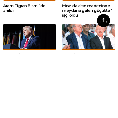
Aram Tigran Bismil’de
Mısır’da altın madeninde
anıldı
meydana gelen göçükte 1
işçi öldü
Trump: ‘İran’la
CHP’li İlhan Kesici:
müzakereleri ‘sessizce’
‘Oyumun rengi hayır’
yürütüyoruz’
Web sitemizde yer alan haber içerikleri izin