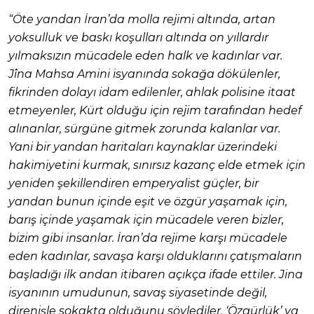
“Öte yandan İran’da molla rejimi altında, artan
yoksulluk ve baskı koşulları altında on yıllardır
yılmaksızın mücadele eden halk ve kadınlar var.
Jîna Mahsa Amini isyanında sokağa dökülenler,
fikrinden dolayı idam edilenler, ahlak polisine itaat
etmeyenler, Kürt olduğu için rejim tarafından hedef
alınanlar, sürgüne gitmek zorunda kalanlar var.
Yani bir yandan haritaları kaynaklar üzerindeki
hakimiyetini kurmak, sınırsız kazanç elde etmek için
yeniden şekillendiren emperyalist güçler, bir
yandan bunun içinde eşit ve özgür yaşamak için,
barış içinde yaşamak için mücadele veren bizler,
bizim gibi insanlar. İran’da rejime karşı mücadele
eden kadınlar, savaşa karşı olduklarını çatışmaların
başladığı ilk andan itibaren açıkça ifade ettiler. Jina
isyanının umudunun, savaş siyasetinde değil,
direnişle sokakta olduğunu söylediler. ‘Özgürlük’ ya