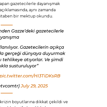
 yapan gazetecilerle dayanışmak
 açıklamasında, aynı zamanda
itaben bir mektup okundu.
nden Gazze’deki gazetecilerle
yanışma
llanılıyor. Gazetecilerin açıkça
mda gerçeği dünyaya duyurmak
ı tehlikeye atıyorlar. Ve şimdi
ıkla susturuluyor”
pic.twitter.com/HI3TiDKsRB
ketvcomtr)
July 29, 2025
krizin boyutlarına dikkat çekildi ve