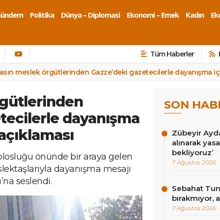
Gündem
Politika
Dünya – Diplomasi
Ekonomi – Emek
Kadın
Eko
Tüm Haberler
asın meslek örgütlerinden Gazze’deki gazetecilerle dayanışma iç
gütlerinden
SON HAB
tecilerle dayanışma
 açıklaması
Zübeyir Ayda
alınarak yasa
bekliyoruz’
solosluğu önünde bir araya gelen
7 Ağustos 2026
slektaşlarıyla dayanışma mesajı
na seslendi.
Sebahat Tunc
bırakmıyor, a
7 Ağustos 2026