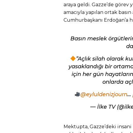
araya geldi. Gazze’de görev
amacıyla yapılan ortak basın
Cumhurbaşkanı Erdoğan’a h
Basın meslek örgütleri
da
”Açlık silah olarak ku
yasaklandığı bir orta
için her gün hayatların
onlarda açl
@eyluldenizjourn
…
— İlke TV (@il
Mektupta, Gazze’deki insani 