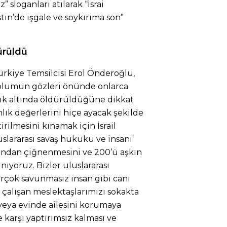
” sloganları atılarak “İsrai
istin’de işgale ve soykırıma son”
ürüldü
rkiye Temsilcisi Erol Önderoğlu,
toplumun gözleri önünde onlarca
zlık altında öldürüldüğüne dikkat
lık değerlerini hiçe ayacak şekilde
irilmesini kınamak için İsrail
slararası savaş hukuku ve insani
afından çiğnenmesini ve 200’ü aşkın
ıyoruz. Bizler uluslararası
rçok savunmasız insan gibi canı
çalışan meslektaşlarımızı sokakta
veya evinde ailesini korumaya
e karşı yaptırımsız kalması ve