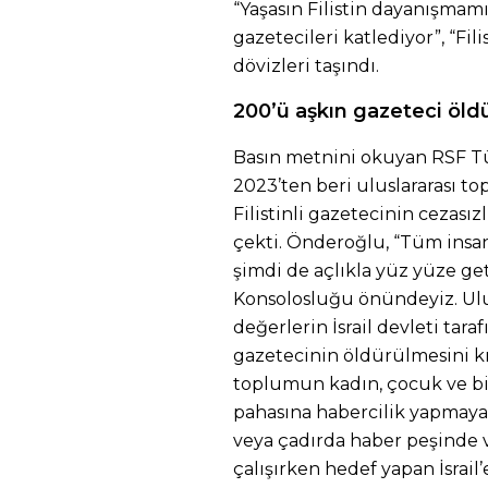
“Yaşasın Filistin dayanışmamız
gazetecileri katlediyor”, “Fil
dövizleri taşındı.
200’ü aşkın gazeteci öld
Basın metnini okuyan RSF Tü
2023’ten beri uluslararası 
Filistinli gazetecinin cezası
çekti. Önderoğlu, “Tüm insan
şimdi de açlıkla yüz yüze get
Konsolosluğu önündeyiz. Ulu
değerlerin İsrail devleti tar
gazetecinin öldürülmesini kın
toplumun kadın, çocuk ve bi
pahasına habercilik yapmaya 
veya çadırda haber peşinde 
çalışırken hedef yapan İsrail’