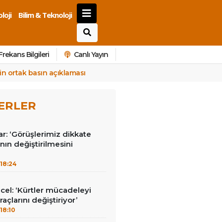
loji
Bilim & Teknoloji
Frekans Bilgileri
Canlı Yayın
in ortak basın açıklaması
ERLER
r: ‘Görüşlerimiz dikkate
nın değiştirilmesini
18:24
el: ‘Kürtler mücadeleyi
raçlarını değiştiriyor’
18:10