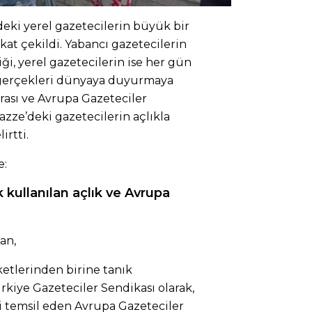
deki yerel gazetecilerin büyük bir
kat çekildi. Yabancı gazetecilerin
ği, yerel gazetecilerin ise her gün
k gerçekleri dünyaya duyurmaya
arası ve Avrupa Gazeteciler
Gazze’deki gazetecilerin açlıkla
irtti.
e:
k kullanılan açlık ve Avrupa
i
an,
ketlerinden birine tanık
iye Gazeteciler Sendikası olarak,
i temsil eden Avrupa Gazeteciler