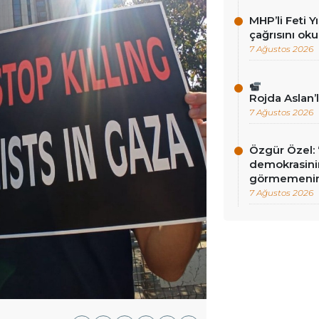
MHP’li Feti Y
çağrısını ok
7 Ağustos 2026
Rojda Aslan’
7 Ağustos 2026
Özgür Özel: 
demokrasini
görmemenin
7 Ağustos 2026