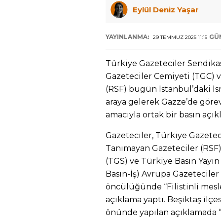
Eylül Deniz Yaşar
YAYINLANMA:
GÜ
29 TEMMUZ 2025 11:15
Türkiye Gazeteciler Sendikas
Gazeteciler Cemiyeti (TGC) 
(RSF) bugün İstanbul’daki İs
araya gelerek Gazze’de göre
amacıyla ortak bir basın açık
Gazeteciler, Türkiye Gazeteci
Tanımayan Gazeteciler (RSF)
(TGS) ve Türkiye Basın Yayın
Basın-İş) Avrupa Gazetecile
öncülüğünde “Filistinli mesle
açıklama yaptı. Beşiktaş ilç
önünde yapılan açıklamada “N