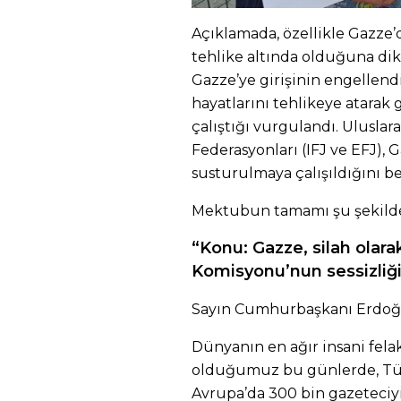
Açıklamada, özellikle Gazze’
tehlike altında olduğuna dik
Gazze’ye girişinin engellendi
hayatlarını tehlikeye atara
çalıştığı vurgulandı. Uluslar
Federasyonları (IFJ ve EFJ), 
susturulmaya çalışıldığını bel
Mektubun tamamı şu şekild
“Konu: Gazze, silah olara
Komisyonu’nun sessizliğ
Sayın Cumhurbaşkanı Erdoğ
Dünyanın en ağır insani fela
olduğumuz bu günlerde, Türk
Avrupa’da 300 bin gazeteciy