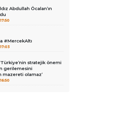
ıldız Abdullah Öcalan’ın
udu
17:50
la #MercekAltı
17:03
‘Türkiye’nin stratejik önemi
n gerilemesini
 mazereti olamaz’
16:50