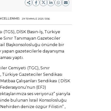
NCELLENME:
29 TEMMUZ 2025 13:56
ı (TGS), DİSK Basın-İş, Türkiye
ve Sınır Tanımayan Gazeteciler
rail Başkonsolosluğu önünde bir
v yapan gazetecilerle dayanışma
laması yaptı.
ler Cemiyeti (TGC), Sınır
, Türkiye Gazeteciler Sendikası
 Matbaa Çalışanları Sendikası ( DİSK
r Federasyonu’nun (EFJ)
ktaşlarımıza ses veriyoruz” şiarıyla
esinde bulunan İsrail Konsolosluğu
ehirden denize özgür Filistin” ,