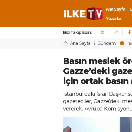
Ana Sayfa
Yazarlar
Bizi Takip Edin:
Ana Sayfa
Gündem
B
Basın meslek ör
Gazze’deki gaze
için ortak basın
İstanbul’daki İsrail Başkon
gazeteciler, Gazze’deki me
vererek, Avrupa Komisyonu’