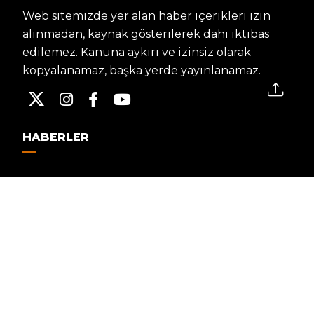
Web sitemizde yer alan haber içerikleri izin
alınmadan, kaynak gösterilerek dahi iktibas
edilemez. Kanuna aykırı ve izinsiz olarak
kopyalanamaz, başka yerde yayınlanamaz.
HABERLER
Dünya – Diplomasi
Kültür Sanat
Ekonomi – Emek
Bilim & Teknoloji
Spor