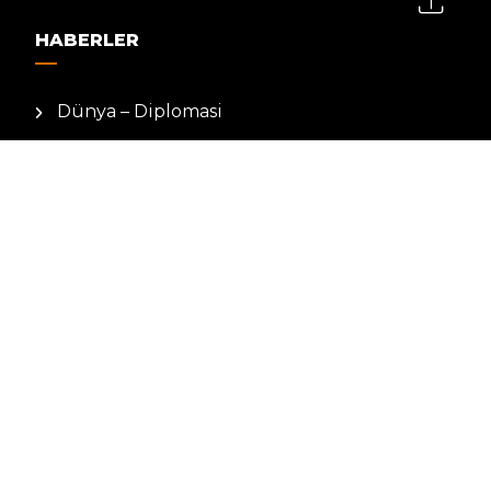
HABERLER
Dünya – Diplomasi
Kültür Sanat
Ekonomi – Emek
Bilim & Teknoloji
Spor
KVKK BILGILENDIRMESI
Kamera Aydınlatma Metni
Hizmet Şartları
Çerez Politikası