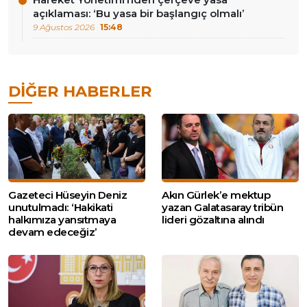
açıklaması: ‘Bu yasa bir başlangıç olmalı’
9 Ağustos 2026
15:48
DIĞER HABERLER
Gazeteci Hüseyin Deniz
Akın Gürlek’e mektup
unutulmadı: ‘Hakikati
yazan Galatasaray tribün
halkımıza yansıtmaya
lideri gözaltına alındı
devam edeceğiz’