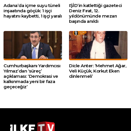
Adana’da içme suyu tüneli
IŞİD’in katlettiği gazeteci
inşaatında göçük: 1 işçi
Deniz Fırat, 12.
hayatını kaybetti, 1 işçi yaralı
yıldönümünde mezarı
başında anıldı
Cumhurbaşkanı Yardımcısı
Dicle Anter: ‘Mehmet Ağar,
Yılmaz’dan ‘süreç’
Veli Küçük, Korkut Eken
açıklaması: ‘Demokrasi ve
dinlenmeli’
kalkınmada yeni bir faza
geçeceğiz’