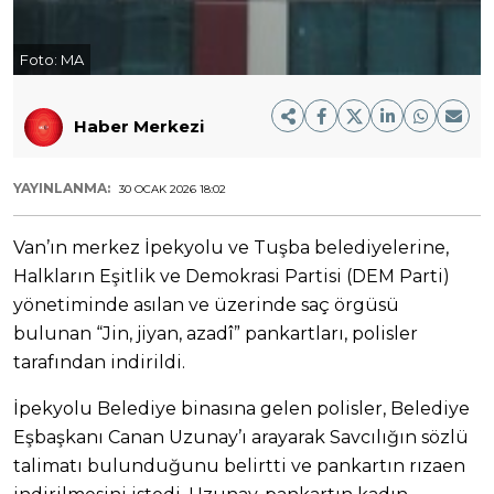
Foto:
MA
Haber Merkezi
YAYINLANMA:
30 OCAK 2026 18:02
Van’ın merkez İpekyolu ve Tuşba belediyelerine,
Halkların Eşitlik ve Demokrasi Partisi (DEM Parti)
yönetiminde asılan ve üzerinde saç örgüsü
bulunan “Jin, jiyan, azadî” pankartları, polisler
tarafından indirildi.
İpekyolu Belediye binasına gelen polisler, Belediye
Eşbaşkanı Canan Uzunay’ı arayarak Savcılığın sözlü
talimatı bulunduğunu belirtti ve pankartın rızaen