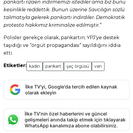
pankartı rızaen indirmemizi istediler ama biz bunu
kesinlikle reddettik. Bunun üzerine Savcılığın sözlü
talimatıyla gelerek pankartı indirdiler. Demokratik
protesto hakkımız kriminalize edilmiştir.”
Polisler gerekçe olarak, pankartın; YPJ’ye destek
taşıdığı ve “örgüt propagandası” sayıldığını iddia
etti.
Etiketler:
kadın
pankart
şaç örgüsü
van
İlke TV'yi, Google'da tercih edilen kaynak
olarak ekleyin
İlke TV’nin özel haberlerini ve güncel
gelişmeleri anında takip etmek için tıklayarak
WhatsApp kanalımıza abone olabilirsiniz.