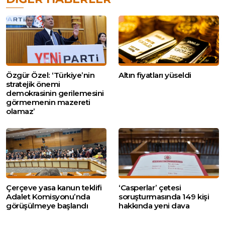
Özgür Özel: ‘Türkiye’nin
Altın fiyatları yüseldi
stratejik önemi
demokrasinin gerilemesini
görmemenin mazereti
olamaz’
Çerçeve yasa kanun teklifi
‘Casperlar’ çetesi
Adalet Komisyonu’nda
soruşturmasında 149 kişi
görüşülmeye başlandı
hakkında yeni dava