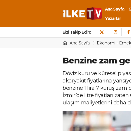
Ana Sayfa
Yazarlar
Bizi Takip Edin:
Ana Sayfa
Ekonomi - Eme
Benzine zam gel
Döviz kuru ve küresel piya
akaryakıt fiyatlarına yansıy
benzine 1 lira 7 kuruş zam b
İzmir’de litre fiyatları zate
ulaşım maliyetlerini daha d