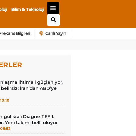
loji
Bilim & Teknoloji
Frekans Bilgileri
Canlı Yayın
ERLER
laşma ihtimali güçleniyor,
i belirsiz: İran’dan ABD’ye
10:10
gol kralı Diagne TFF 1.
: Yeni takımı belli oluyor
09:52