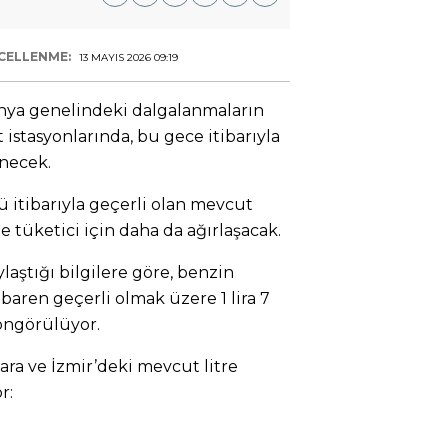
CELLENME:
13 MAYIS 2026 09:19
ünya genelindeki dalgalanmaların
istasyonlarında, bu gece itibarıyla
enecek.
 itibarıyla geçerli olan mevcut
te tüketici için daha da ağırlaşacak.
laştığı bilgilere göre, benzin
ibaren geçerli olmak üzere 1 lira 7
öngörülüyor.
ra ve İzmir’deki mevcut litre
r: