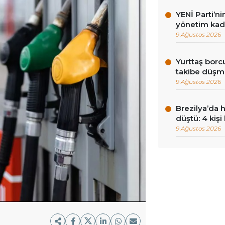
YENİ Parti’ni
yönetim kadr
9 Ağustos 2026
Yurttaş borc
takibe düşme
9 Ağustos 2026
Brezilya’da 
düştü: 4 kişi
9 Ağustos 2026