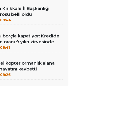
n Kırıkkale İl Başkanlığı
osu belli oldu
09:44
u borçla kapatıyor: Kredide
 oranı 9 yılın zirvesinde
09:41
helikopter ormanlık alana
 hayatını kaybetti
09:26