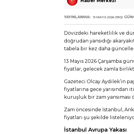
Haber Merkezi
YAYINLANMA:
GÜN
13 MAYIS 2026 09:02
Dövizdeki hareketlilik ve d
doğrudan yansıdığı akaryakıt 
tabela bir kez daha güncell
13 Mayıs 2026 Çarşamba günü
fiyatlar, gelecek zamla birlik
Gazeteci Olcay Aydilek’in pay
fiyatlarına gece yarısından it
kuruşluk bir zam yansıması 
Zam öncesinde İstanbul, Anka
fiyatları şu şekilde listeleniyo
İstanbul Avrupa Yakası