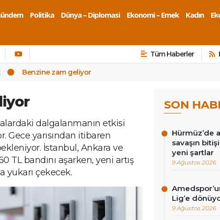
Gündem
Politika
Dünya – Diplomasi
Ekonomi – Emek
Kadın
Eko
Tüm Haberler
k
Benzine zam geliyor
iyor
SON HAB
salardaki dalgalanmanın etkisi
Hürmüz’de an
or. Gece yarısından itibaren
savaşın bitiş
ekleniyor. İstanbul, Ankara ve
yeni şartlar
n 60 TL bandını aşarken, yeni artış
9 Ağustos 2026
a yukarı çekecek.
Amedspor’un 
Lig’e dönüyor
9 Ağustos 2026