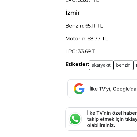
LPG: 33.87 TL
İzmir
Benzin: 65.11 TL
Motorin: 68.77 TL
LPG: 33.69 TL
Etiketler:
akaryakıt
benzin
İlke TV'yi, Google'da
İlke TV’nin özel haber
takip etmek için tık
olabilirsiniz.