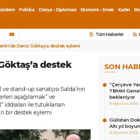
Gündem
Politika
Dünya – Diplomasi
Ekonomi – Emek
Kadın
Eko
Tüm Haberler
erlin’de Deniz Göktaş’a destek eylemi
 Göktaş’a destek
SON HAB
“Çerçeve Yas
l ve stand-up sanatçısı Salda’nın
TBMM Genel 
erleri aşağılamak” ve
bekleniyor
8 Ağustos 2026
iddiaları ile tutuklanan
n bir destek eylemi
Gülistan Dok
Altı yıl boy
8 Ağustos 2026