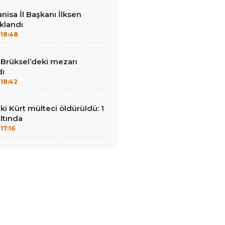
nisa İl Başkanı İlksen
klandı
18:48
Brüksel’deki mezarı
dı
18:42
ki Kürt mülteci öldürüldü: 1
ltında
17:16