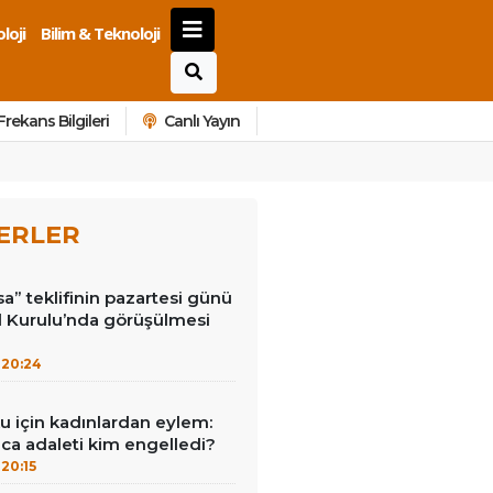
loji
Bilim & Teknoloji
Frekans Bilgileri
Canlı Yayın
ERLER
a” teklifinin pazartesi günü
Kurulu’nda görüşülmesi
20:24
u için kadınlardan eylem:
unca adaleti kim engelledi?
20:15