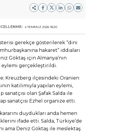
CELLENME:
4 TEMMUZ 2026 18:20
terisi gerekçe gösterilerek “dini
umhurbaşkanına hakaret” iddiaları
niz Göktaş için Almanya’nın
 eylemi gerçekleştirildi.
e; Kreuzberg ilçesindeki Oranien
nin katılımıyla yapılan eylemi,
 sanatçısı olan Şafak Salda ile
ap sanatçısı Ezhel organize etti.
 kararını duydukları anda hemen
lerini ifade etti. Salda, Türkiye’de
ını ama Deniz Göktaş ile meslektaş