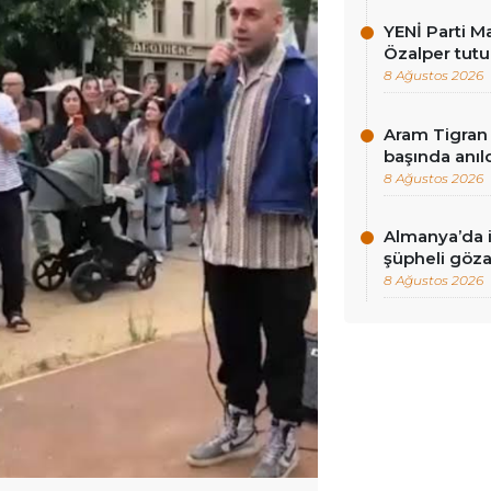
YENİ Parti Ma
Özalper tutu
8 Ağustos 2026
Aram Tigran 
başında anıl
8 Ağustos 2026
Almanya’da i
şüpheli göza
8 Ağustos 2026