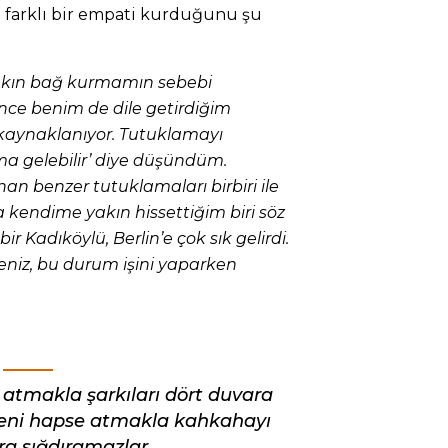
a farklı bir empati kurduğunu şu
yakın bağ kurmamın sebebi
ce benim de dile getirdiğim
n kaynaklanıyor. Tutuklamayı
a gelebilir’ diye düşündüm.
n benzer tutuklamaları birbiri ile
endime yakın hissettiğim biri söz
r Kadıköylü, Berlin’e çok sık gelirdi.
Deniz, bu durum işini yaparken
e atmakla şarkıları dört duvara
eni hapse atmakla kahkahayı
ra sığdıramazlar