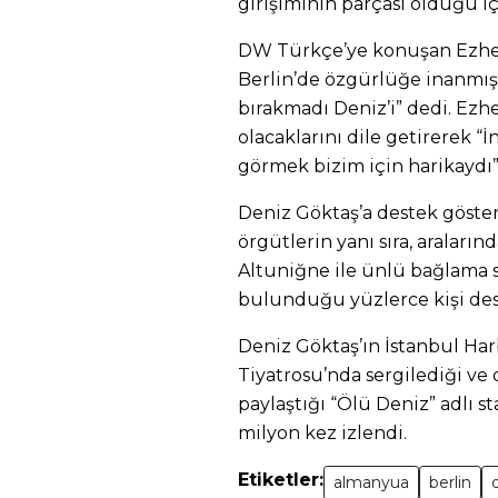
girişiminin parçası olduğu i
DW Türkçe’ye konuşan Ezhel
Berlin’de özgürlüğe inanmış 
bırakmadı Deniz’i” dedi. Ezhe
olacaklarını dile getirerek 
görmek bizim için harikaydı” 
Deniz Göktaş’a destek gösteris
örgütlerin yanı sıra, araların
Altuniğne ile ünlü bağlama s
bulunduğu yüzlerce kişi des
Deniz Göktaş’ın İstanbul Ha
Tiyatrosu’nda sergilediği v
paylaştığı “Ölü Deniz” adlı 
milyon kez izlendi.
Etiketler:
almanyua
berlin