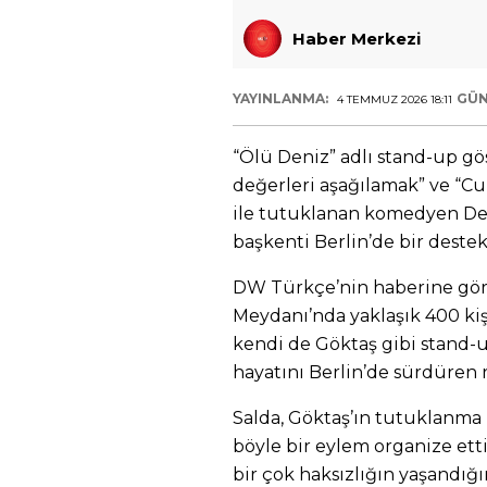
Haber Merkezi
YAYINLANMA:
GÜN
4 TEMMUZ 2026 18:11
“Ölü Deniz” adlı stand-up gös
değerleri aşağılamak” ve “C
ile tutuklanan komedyen De
başkenti Berlin’de bir destek
DW Türkçe’nin haberine gör
Meydanı’nda yaklaşık 400 kişi
kendi de Göktaş gibi stand-up
hayatını Berlin’de sürdüren r
Salda, Göktaş’ın tutuklanma
böyle bir eylem organize ettik
bir çok haksızlığın yaşandığ