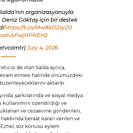
 Salda’nın organizasyonuyla
eniz Göktaş için bir destek
di
https://t.co/Mw8kD2xyZ0
r.com/xFwjHPNEn0
ketvcomtr)
July 4, 2026
eticisi de olan Salda ayrıca,
devam etmesi halinde önümüzdeki
düzenleyeceklerini aktardı.
yında, şarkılarında ve sosyal medya
 kullanımını özendirdiği ve
utuklanan ve cezaevine gönderilen,
hakkında beraat kararı verilen ve
ı Ezhel, söz konusu eylem