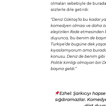
olmaları sebebiyle de burad
sözlerle dile getirdi:
“Deniz Göktaş’la bu kadar 
komedyen olması ve daha ön
eleştirileri ifade etmesinde
duyunca, ‘bu benim de başım
Türkiye’de bugüne dek yaşana
kıyaslamıyorum ama burada k
konusu. Deniz de benim gibi bi
Politik kimliği olmayan biri 
başına geldi.”
Ezhel: Şarkıcıyı haps
sığdıramazlar. Komedy
dört duva