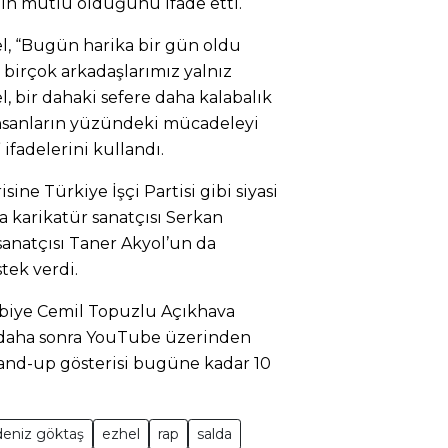
çin mutlu olduğunu ifade etti.
, “Bugün harika bir gün oldu
birçok arkadaşlarımız yalnız
l, bir dahaki sefere daha kalabalık
“İnsanların yüzündeki mücadeleyi
ifadelerini kullandı.
ine Türkiye İşçi Partisi gibi siyasi
da karikatür sanatçısı Serkan
anatçısı Taner Akyol’un da
tek verdi.
rbiye Cemil Topuzlu Açıkhava
e daha sonra YouTube üzerinden
stand-up gösterisi bugüne kadar 10
deniz göktaş
ezhel
rap
salda