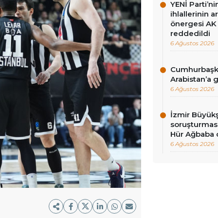
YENİ Parti’n
ihlallerinin a
önergesi AK 
reddedildi
6 Ağustos 2026
Cumhurbaşka
Arabistan’a 
6 Ağustos 2026
İzmir Büyükş
soruşturması
Hür Ağbaba 
6 Ağustos 2026