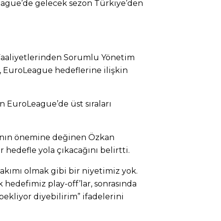
eague’de gelecek sezon Türkiye’den
Faaliyetlerinden Sorumlu Yönetim
 EuroLeague hedeflerine ilişkin
ın EuroLeague’de üst sıraları
anın önemine değinen Özkan
r hedefle yola çıkacağını belirtti.
 takımı olmak gibi bir niyetimiz yok.
lk hedefimiz play-off’lar, sonrasında
ekliyor diyebilirim” ifadelerini