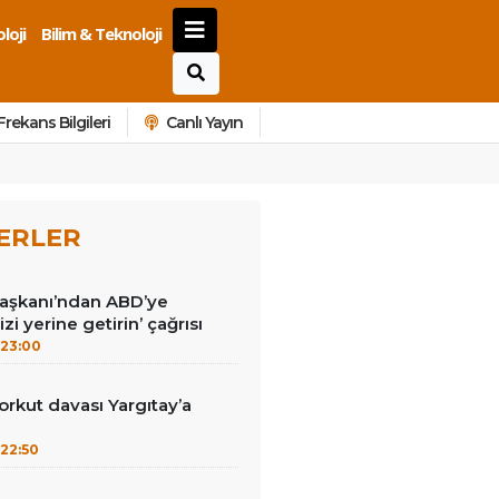
loji
Bilim & Teknoloji
Frekans Bilgileri
Canlı Yayın
ERLER
Başkanı’ndan ABD’ye
izi yerine getirin’ çağrısı
23:00
kut davası Yargıtay’a
22:50