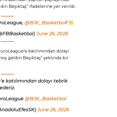
in Beşiktaş” ifadelerine yer verildi.
uroLeague,
@BJK_Basketbol
!
@FBBasketbol)
June 26, 2026
 EuroLeague’e katılımından dolayı
hoş geldin Beşiktaş” şeklinde bir
’e katılımından dolayı tebrik
ederiz.
uroLeague
@BJK_Basketbol
AnadoluEfesSK)
June 26, 2026