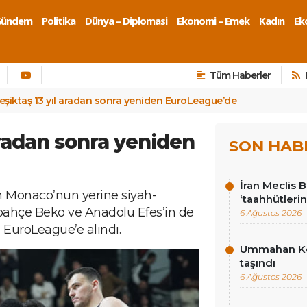
Gündem
Politika
Dünya – Diplomasi
Ekonomi – Emek
Kadın
Eko
Tüm Haberler
eşiktaş 13 yıl aradan sonra yeniden EuroLeague’de
aradan sonra yeniden
SON HAB
İran Meclis 
 Monaco’nun yerine siyah-
‘taahhütlerin
rbahçe Beko ve Anadolu Efes’in de
6 Ağustos 2026
 EuroLeague’e alındı.
Ummahan Kor
taşındı
6 Ağustos 2026