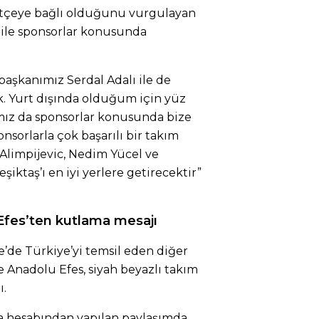
tçeye bağlı olduğunu vurgulayan
 ile sponsorlar konusunda
aşkanımız Serdal Adalı ile de
k. Yurt dışında olduğum için yüz
ız da sponsorlar konusunda bize
nsorlarla çok başarılı bir takım
Alimpijevic, Nedim Yücel ve
iktaş’ı en iyi yerlere getirecektir”
fes’ten kutlama mesajı
’de Türkiye’yi temsil eden diğer
 Anadolu Efes, siyah beyazlı takım
ı.
a hesabından yapılan paylaşımda