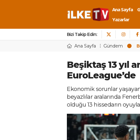
Ana Sayfa
Yazarlar
Bizi Takip Edin:
Ana Sayfa
Gündem
B
Beşiktaş 13 yıl 
EuroLeague’de
Ekonomik sorunlar yaşayan
beyazlılar aralarında Fene
olduğu 13 hissedarın oyuyla