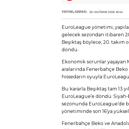
YAYINLANMA:
26 HAZIRAN 2026 16:44
EuroLeague yönetimi, yapıla
gelecek sezondan itibaren 20
Beşiktaş böylece, 20. takım o
döndü.
Ekonomik sorunlar yaşayan M
aralarında Fenerbahçe Beko 
hissedarın oyuyla EuroLeague
Bu kararla Beşiktaş tam 13 y
EuroLeague’e döndü. Siyah-b
sezonunda EuroLeague’de b
yönetiminde son 16’ya yüksel
Fenerbahçe Beko ve Anadolu 