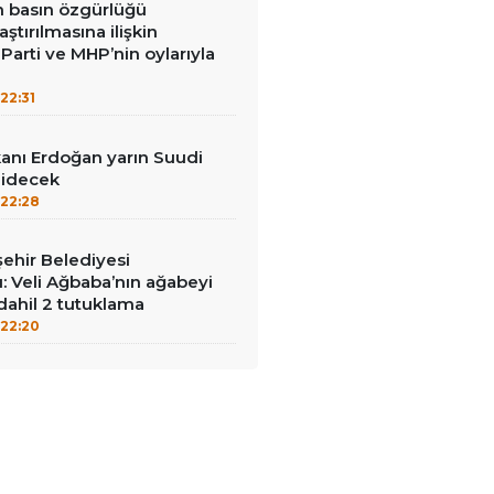
in basın özgürlüğü
raştırılmasına ilişkin
Parti ve MHP’nin oylarıyla
22:31
nı Erdoğan yarın Suudi
gidecek
22:28
ehir Belediyesi
: Veli Ağbaba’nın ağabeyi
dahil 2 tutuklama
22:20