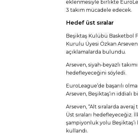
eklenmesiyle birlikte EuroL
3 takım mücadele edecek.
Hedef üst sıralar
Beşiktaş Kulübü Basketbol 
Kurulu Üyesi Özkan Arseven,
açıklamalarda bulundu.
Arseven, siyah-beyazlı takım
hedefleyeceğini söyledi.
EuroLeague’de başarılı olm
Arseven, Beşiktaş’ın iddialı bi
Arseven, “Alt sıralarda averaj
Üst sıraları hedefleyeceğiz. İ
şampiyonluk yolu Beşiktaş’ı b
kullandı.