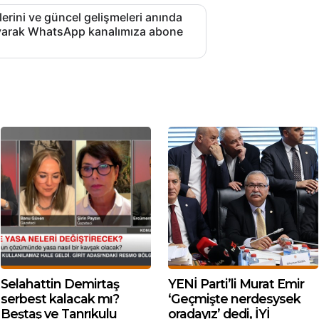
lerini ve güncel gelişmeleri anında
layarak WhatsApp kanalımıza abone
Selahattin Demirtaş
YENİ Parti’li Murat Emir
serbest kalacak mı?
‘Geçmişte nerdesysek
Beştaş ve Tanrıkulu
oradayız’ dedi, İYİ