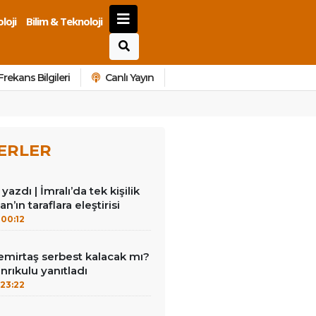
loji
Bilim & Teknoloji
Frekans Bilgileri
Canlı Yayın
ERLER
azdı | İmralı’da tek kişilik
n’ın taraflara eleştirisi
00:12
emirtaş serbest kalacak mı?
nrıkulu yanıtladı
23:22