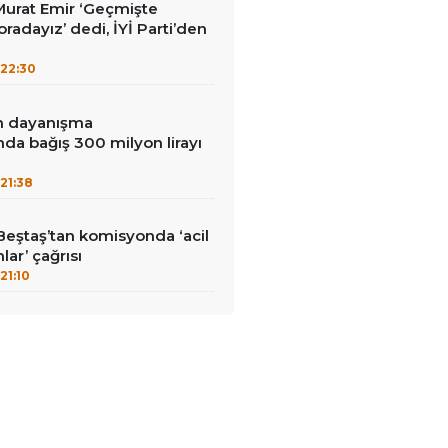
i Murat Emir ‘Geçmişte
radayız’ dedi, İYİ Parti’den
22:30
in dayanışma
a bağış 300 milyon lirayı
21:38
Beştaş’tan komisyonda ‘acil
lar’ çağrısı
21:10