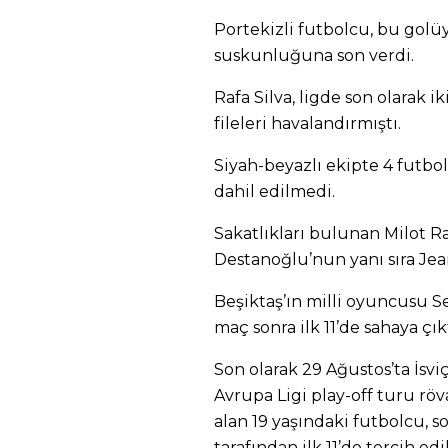
Portekizli futbolcu, bu golüy
suskunluğuna son verdi.
Rafa Silva, ligde son olarak 
fileleri havalandırmıştı.
Siyah-beyazlı ekipte 4 futb
dahil edilmedi.
Sakatlıkları bulunan Milot Ra
Destanoğlu’nun yanı sıra Je
Beşiktaş’ın milli oyuncusu S
maç sonra ilk 11’de sahaya çıkt
Son olarak 29 Ağustos’ta İsv
Avrupa Ligi play-off turu rö
alan 19 yaşındaki futbolcu, 
tarafından ilk 11’de tercih ed