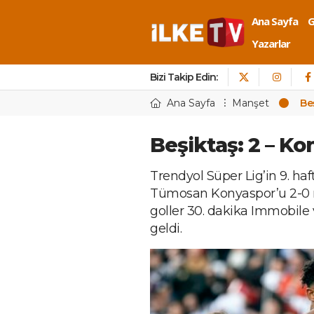
Ana Sayfa
Yazarlar
Bizi Takip Edin:
Ana Sayfa
Manşet
Be
Beşiktaş: 2 – Ko
Trendyol Süper Lig’in 9. ha
Tümosan Konyaspor’u 2-0 m
goller 30. dakika Immobile 
geldi.