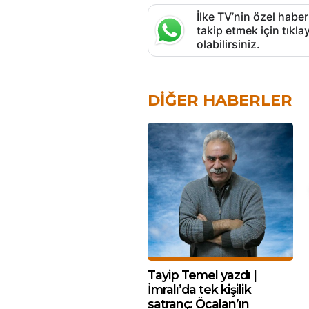
İlke TV’nin özel haber
takip etmek için tık
olabilirsiniz.
DIĞER HABERLER
Tayip Temel yazdı |
İmralı’da tek kişilik
satranç: Öcalan’ın