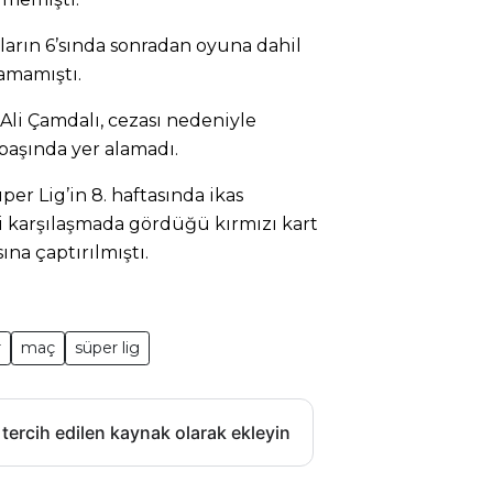
arın 6’sında sonradan oyuna dahil
lamamıştı.
li Çamdalı, cezası nedeniyle
başında yer alamadı.
per Lig’in 8. haftasında ikas
i karşılaşmada gördüğü kırmızı kart
na çaptırılmıştı.
r
maç
süper lig
 tercih edilen kaynak olarak ekleyin