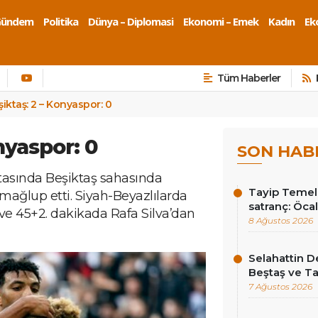
Gündem
Politika
Dünya – Diplomasi
Ekonomi – Emek
Kadın
Eko
Tüm Haberler
şiktaş: 2 – Konyaspor: 0
nyaspor: 0
SON HAB
ftasında Beşiktaş sahasında
Tayip Temel y
ağlup etti. Siyah-Beyazlılarda
satranç: Öcala
ve 45+2. dakikada Rafa Silva’dan
8 Ağustos 2026
Selahattin D
Beştaş ve Ta
7 Ağustos 2026