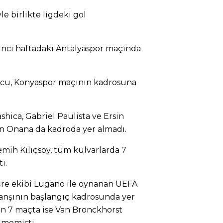
le birlikte ligdeki gol
ikinci haftadaki Antalyaspor maçında
olcu, Konyaspor maçının kadrosuna
shica, Gabriel Paulista ve Ersin
an Onana da kadroda yer almadı.
emih Kılıçsoy, tüm kulvarlarda 7
ı.
içre ekibi Lugano ile oynanan UEFA
vanşının başlangıç kadrosunda yer
son 7 maçta ise Van Bronckhorst
ilmemişti.