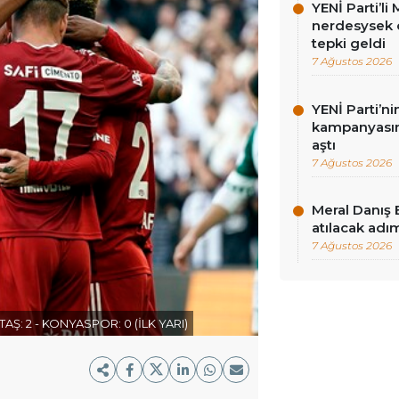
YENİ Parti’l
nerdesysek o
tepki geldi
7 Ağustos 2026
YENİ Parti’n
kampanyasınd
aştı
7 Ağustos 2026
Meral Danış 
atılacak adım
7 Ağustos 2026
Ş: 2 - KONYASPOR: 0 (İLK YARI)