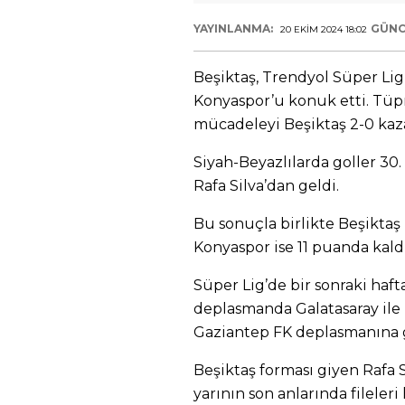
YAYINLANMA:
GÜNC
20 EKIM 2024 18:02
Beşiktaş, Trendyol Süper Lig
Konyaspor’u konuk etti. Tü
mücadeleyi Beşiktaş 2-0 kaz
Siyah-Beyazlılarda goller 30
Rafa Silva’dan geldi.
Bu sonuçla birlikte Beşiktaş 
Konyaspor ise 11 puanda kaldı
Süper Lig’de bir sonraki haf
deplasmanda Galatasaray ile 
Gaziantep FK deplasmanına 
Beşiktaş forması giyen Rafa S
yarının son anlarında fileleri