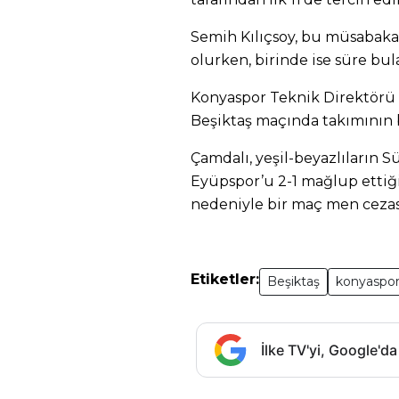
Semih Kılıçsoy, bu müsabakal
olurken, birinde ise süre bu
Konyaspor Teknik Direktörü A
Beşiktaş maçında takımının 
Çamdalı, yeşil-beyazlıların Sü
Eyüpspor’u 2-1 mağlup ettiğ
nedeniyle bir maç men cezası
Etiketler:
Beşiktaş
konyaspo
İlke TV'yi, Google'da