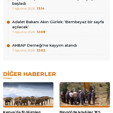
başladı
7 Ağustos 2026
13:14
Adalet Bakanı Akın Gürlek: ‘Bembeyaz bir sayfa
açılacak’
7 Ağustos 2026
12:08
AHBAP Derneği’ne kayyım atandı
7 Ağustos 2026
12:02
DIĞER HABERLER
Kenya’da fil ölümleri
Bingöl’de köylüler JES