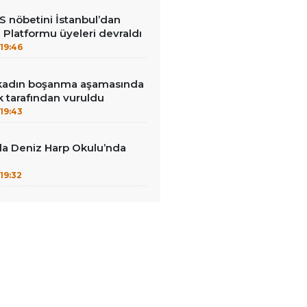
ES nöbetini İstanbul’dan
i Platformu üyeleri devraldı
19:46
r kadın boşanma aşamasında
 tarafından vuruldu
19:43
da Deniz Harp Okulu’nda
19:32