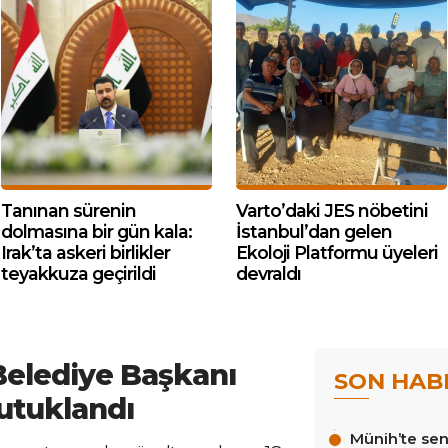
Tanınan sürenin
Varto’daki JES nöbetini
dolmasına bir gün kala:
İstanbul’dan gelen
Irak’ta askeri birlikler
Ekoloji Platformu üyeleri
teyakkuza geçirildi
devraldı
 Belediye Başkanı
SON HAB
tutuklandı
Münih’te sen