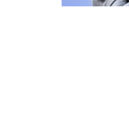
Haber Merkezi
YAYINLANMA:
GÜ
16 HAZIRAN 2026 07:18
Silivri Belediyesi’nde “bazı i
iddiasıyla yürütülen soruşt
kişiden, Belediye Başkanı Bo
olduğu 10 kişi tutuklandı.
Silivri Cumhuriyet Başsavcıl