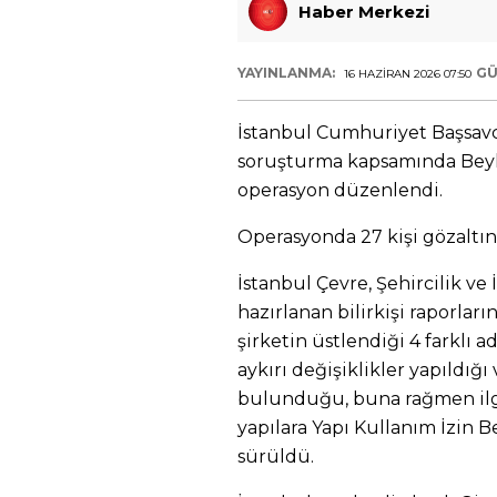
Haber Merkezi
YAYINLANMA:
GÜ
16 HAZIRAN 2026 07:50
İstanbul Cumhuriyet Başsavc
soruşturma kapsamında Beyl
operasyon düzenlendi.
Operasyonda 27 kişi gözaltına
İstanbul Çevre, Şehircilik ve
hazırlanan bilirkişi raporları
şirketin üstlendiği 4 farklı
aykırı değişiklikler yapıldığı 
bulunduğu, buna rağmen ilgi
yapılara Yapı Kullanım İzin B
sürüldü.