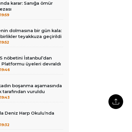
sında karar: Sanığa ömür
ezası
19:59
nin dolmasına bir gün kala:
i birlikler teyakkuza geçirildi
19:52
ES nöbetini İstanbul’dan
i Platformu üyeleri devraldı
19:46
r kadın boşanma aşamasında
 tarafından vuruldu
19:43
da Deniz Harp Okulu’nda
19:32