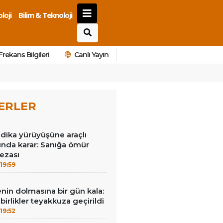
loji
Bilim & Teknoloji
Frekans Bilgileri
Canlı Yayın
ERLER
dika yürüyüşüne araçlı
sında karar: Sanığa ömür
ezası
19:59
nin dolmasına bir gün kala:
i birlikler teyakkuza geçirildi
19:52