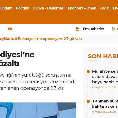
Gündem
Politika
Dünya – Diplomasi
Ekonomi – Emek
Kadın
Eko
Tüm Haberler
eylikdüzü Belediyesi’ne operasyon: 27 gözaltı
diyesi’ne
SON HAB
zaltı
Münih’te sen
cılığı’nın yürüttüğü soruşturma
saldırı dava
ediyesi’ne operasyon düzenlendi.
boyu hapis c
6 Ağustos 2026
üzenlenen operasyonda 27 kişi
Tanınan süre
Irak’ta asker
6 Ağustos 2026