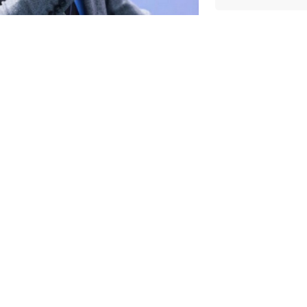
NCELLENME:
16 HAZIRAN 2026 10:00
ş ve işlemlerde usulsüzlük yapıldığı”
urma kapsamında gözaltına alınan 18
ra Balcıoğlu’nun da arasında
ığı tarafından yürütülen soruşturma