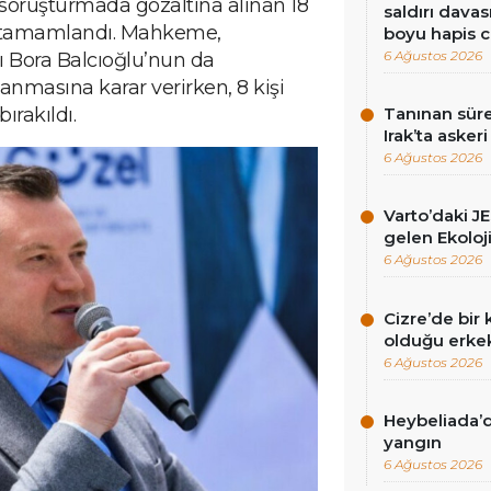
k soruşturmada gözaltına alınan 18
saldırı dava
ri tamamlandı. Mahkeme,
boyu hapis c
6 Ağustos 2026
ı Bora Balcıoğlu’nun da
anmasına karar verirken, 8 kişi
bırakıldı.
Tanınan süre
Irak’ta asker
6 Ağustos 2026
Varto’daki J
gelen Ekoloj
6 Ağustos 2026
Cizre’de bi
olduğu erkek
6 Ağustos 2026
Heybeliada’
yangın
6 Ağustos 2026