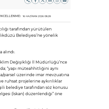
NCELLENME:
16 HAZIRAN 2026 08:28
ılığı tarafından yürütülen
ikdüzü Belediyesi’ne yönelik
 alındı.
 İklim Değişikliği İl Müdürlüğü’nce
nda; “yapı müteahhitliğini aynı
 ada/parsel üzerinde imar mevzuatına
ve ruhsat projelerine aykırılıklar
li belediye tarafından söz konusu
elgesi (İskan) düzenlendiği” öne