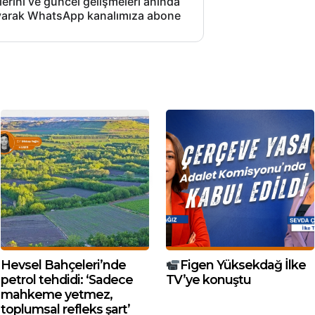
lerini ve güncel gelişmeleri anında
layarak WhatsApp kanalımıza abone
Hevsel Bahçeleri’nde
Figen Yüksekdağ İlke
petrol tehdidi: ‘Sadece
TV’ye konuştu
mahkeme yetmez,
toplumsal refleks şart’