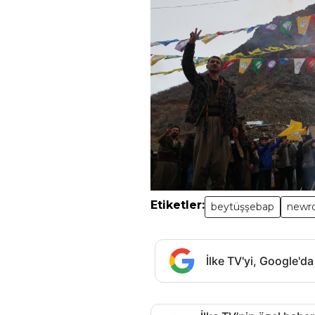
Etiketler:
beytüşşebap
newr
İlke TV'yi, Google'da