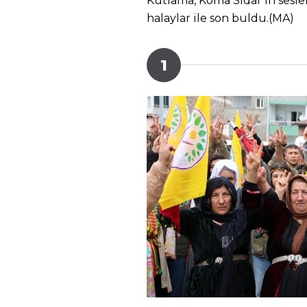
Kutlama, Koma Sîdar’ın seslen
halaylar ile son buldu.(MA)
1