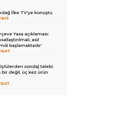
kdağ İlke TV’ye konuştu
16:13
çeve Yasa açıklaması:
allaştırılmalı, asıl
mdi başlamaktadır’
16:07
öylülerden sondaj talebi:
a bir değil, üç kez ürün
15:37