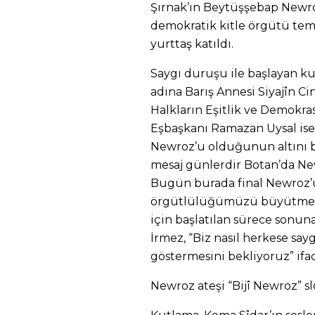
Şırnak’ın Beytüşşebap Newroz
demokratik kitle örgütü temsi
yurttaş katıldı.
Saygı duruşu ile başlayan k
adına Barış Annesi Siyajîn Ci
Halkların Eşitlik ve Demokrasi
Eşbaşkanı Ramazan Uysal ise
Newroz’u olduğunun altını bel
mesaj günlerdir Botan’da New
Bugün burada final Newroz’u 
örgütlülüğümüzü büyütmemiz
için başlatılan sürece sonuna
İrmez, “Biz nasıl herkese say
göstermesini bekliyoruz” ifad
Newroz ateşi “Bijî Newroz” sl