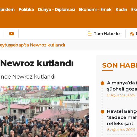
Gündem
Politika
Dünya – Diplomasi
Ekonomi – Emek
Kadın
Eko
Tüm Haberler
eytüşşebap’ta Newroz kutlandı
 Newroz kutlandı
SON HAB
sinde Newroz kutlandı.
Almanya’da i
şüpheli göza
8 Ağustos 2026
Hevsel Bahçe
‘Sadece ma
refleks şart’
8 Ağustos 2026