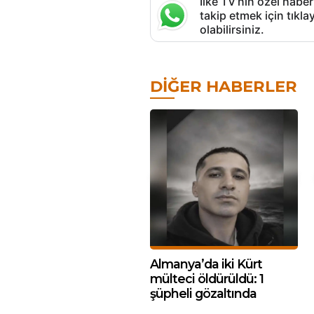
İlke TV’nin özel haber
takip etmek için tık
olabilirsiniz.
DIĞER HABERLER
Almanya’da iki Kürt
mülteci öldürüldü: 1
şüpheli gözaltında