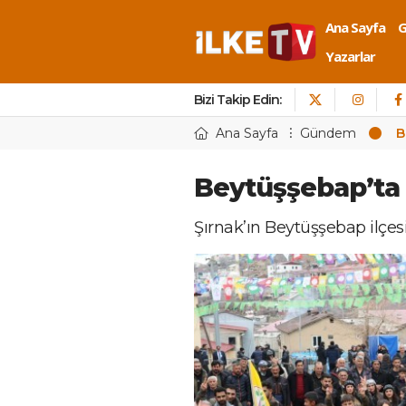
Ana Sayfa
Yazarlar
Bizi Takip Edin:
Ana Sayfa
Gündem
B
Beytüşşebap’ta
Şırnak’ın Beytüşşebap ilçe