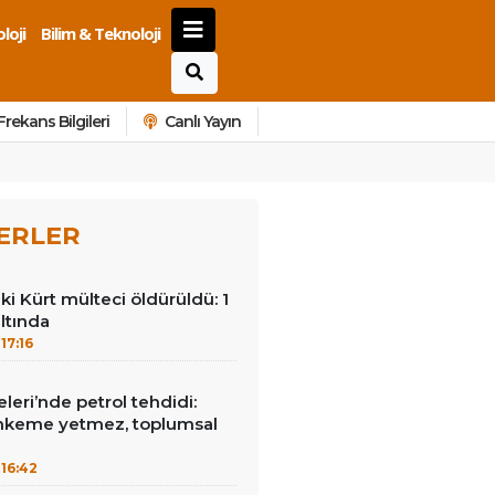
loji
Bilim & Teknoloji
Frekans Bilgileri
Canlı Yayın
ERLER
ki Kürt mülteci öldürüldü: 1
ltında
17:16
leri’nde petrol tehdidi:
hkeme yetmez, toplumsal
16:42