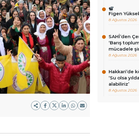
Figen Yükse
8 Ağustos 2026
SAHİ’den Çer
‘Barış toplums
mücadele şi
8 Ağustos 2026
Hakkari’de k
‘Su olsa yıld
alabiliriz’
8 Ağustos 2026