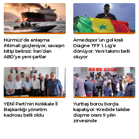
Hürmüz’de anlaşma
Amedspor’un gol kralı
ihtimali güçleniyor, savaşın
Diagne TFF 1. Lig’e
bitişi belirsiz: İran’dan
dönüyor: Yeni takımı belli
ABD’ye yeni şartlar
oluyor
YENİ Parti’nin Kırıkkale İl
Yurttaş borcu borçla
Başkanlığı yönetim
kapatıyor: Kredide takibe
kadrosu belli oldu
düşme oranı 9 yılın
zirvesinde