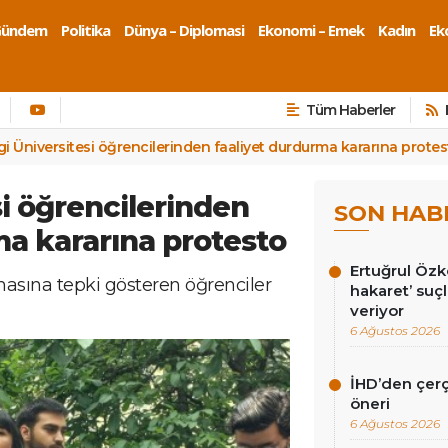
Gündem
Politika
Dünya – Diplomasi
Ekonomi – Emek
Kadın
Eko
Tüm Haberler
lgi Üniversitesi öğrencilerinden faaliyet durdurma kararına prote
si öğrencilerinden
SON HAB
ma kararına protesto
Ertuğrul Öz
lmasına tepki gösteren öğrenciler
hakaret’ suç
veriyor
6 Ağustos 2026
İHD’den çer
öneri
6 Ağustos 2026