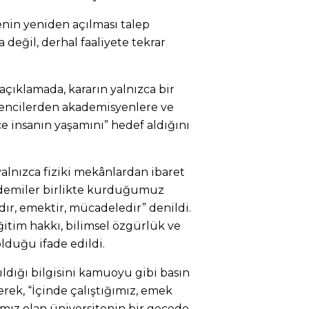
enin yeniden açılması talep
 değil, derhal faaliyete tekrar
çıklamada, kararın yalnızca bir
encilerden akademisyenlere ve
e insanın yaşamını” hedef aldığını
yalnızca fiziki mekânlardan ibaret
ademiler birlikte kurduğumuz
dır, emektir, mücadeledir” denildi.
itim hakkı, bilimsel özgürlük ve
olduğu ifade edildi.
ıldığı bilgisini kamuoyu gibi basın
erek, “İçinde çalıştığımız, emek
mız olan üniversitenin bir gecede