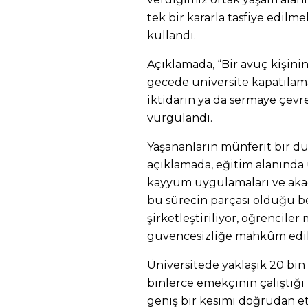
tek bir kararla tasfiye edilm
kullandı.
Açıklamada, “Bir avuç kişinin
gecede üniversite kapatılamaz
iktidarın ya da sermaye çevr
vurgulandı.
Yaşananların münferit bir d
açıklamada, eğitim alanında 
kayyum uygulamaları ve akad
bu sürecin parçası olduğu bel
şirketleştiriliyor, öğrenciler
güvencesizliğe mahkûm edili
Üniversitede yaklaşık 20 bi
binlerce emekçinin çalıştığı 
geniş bir kesimi doğrudan etk