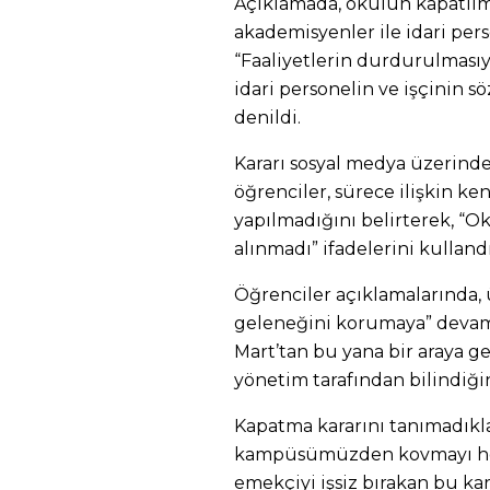
Açıklamada, okulun kapatılma
akademisyenler ile idari perso
“Faaliyetlerin durdurulmasıy
idari personelin ve işçinin s
denildi.
Kararı sosyal medya üzerind
öğrenciler, sürece ilişkin ke
yapılmadığını belirterek, 
alınmadı” ifadelerini kullandı
Öğrenciler açıklamalarında,
geleneğini korumaya” devam 
Mart’tan bu yana bir araya g
yönetim tarafından bilindiğin
Kapatma kararını tanımadıklar
kampüsümüzden kovmayı hede
emekçiyi işsiz bırakan bu kar