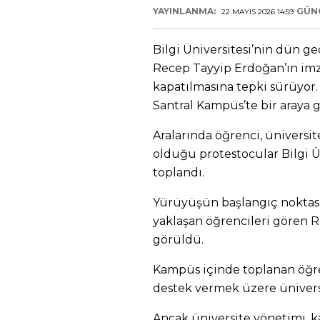
YAYINLANMA:
GÜN
22 MAYIS 2026 14:59
Bilgi Üniversitesi’nin dün
Recep Tayyip Erdoğan’ın imz
kapatılmasına tepki sürüyor. 
Santral Kampüs’te bir araya g
Aralarında öğrenci, üniversit
olduğu protestocular Bilgi 
toplandı.
Yürüyüşün başlangıç noktası
yaklaşan öğrencileri gören R
görüldü.
Kampüs içinde toplanan öğr
destek vermek üzere ünivers
Ancak üniversite yönetimi, k