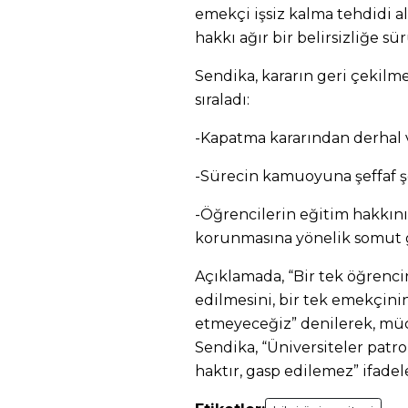
emekçi işsiz kalma tehdidi a
hakkı ağır bir belirsizliğe s
Sendika, kararın geri çekilme
sıraladı:
-Kapatma kararından derhal 
-Sürecin kamuoyuna şeffaf ş
-Öğrencilerin eğitim hakkın
korunmasına yönelik somut 
Açıklamada, “Bir tek öğrenci
edilmesini, bir tek emekçinin
etmeyeceğiz” denilerek, müca
Sendika, “Üniversiteler patro
haktır, gasp edilemez” ifadel