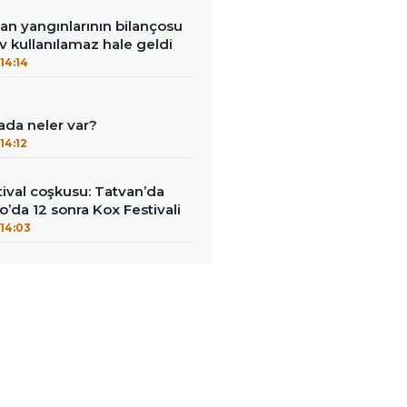
an yangınlarının bilançosu
ev kullanılamaz hale geldi
14:14
ada neler var?
14:12
ival coşkusu: Tatvan’da
o’da 12 sonra Kox Festivali
14:03