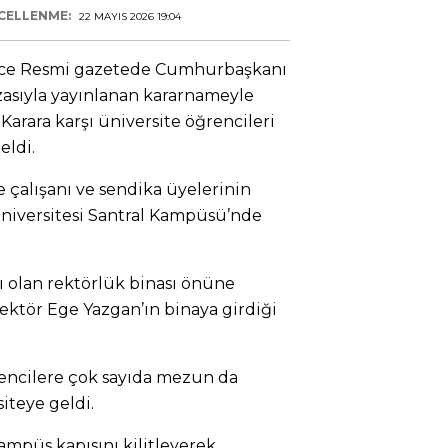
CELLENME:
22 MAYIS 2026 19:04
 gece Resmi gazetede Cumhurbaşkanı
asıyla yayınlanan kararnameyle
Karara karşı üniversite öğrencileri
eldi.
e çalışanı ve sendika üyelerinin
Üniversitesi Santral Kampüsü’nde
 olan rektörlük binası önüne
ektör Ege Yazgan’ın binaya girdiği
encilere çok sayıda mezun da
iteye geldi.
ampüs kapısını kilitleyerek