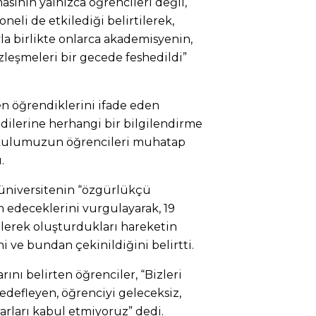
sının yalnızca öğrencileri değil,
neli de etkilediği belirtilerek,
la birlikte onlarca akademisyenin,
özleşmeleri bir gecede feshedildi”
en öğrendiklerini ifade eden
ndilerine herhangi bir bilgilendirme
“Okulumuzun öğrencileri muhatap
.
 üniversitenin “özgürlükçü
edeceklerini vurgulayarak, 19
elerek oluşturdukları hareketin
i ve bundan çekinildiğini belirtti.
ını belirten öğrenciler, “Bizleri
fleyen, öğrenciyi geleceksiz,
arları kabul etmiyoruz” dedi.