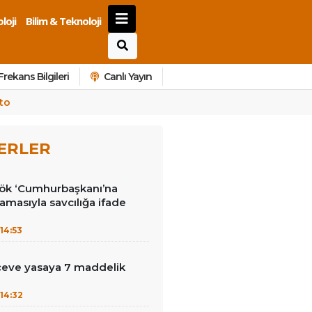
loji
Bilim & Teknoloji
Frekans Bilgileri
Canlı Yayın
sto
ERLER
kök ‘Cumhurbaşkanı’na
lamasıyla savcılığa ifade
14:53
çeve yasaya 7 maddelik
14:32