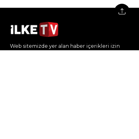
Web sitemizde yer alan haber içerikleri izin
alınmadan, kaynak gösterilerek dahi iktibas
edilemez. Kanuna aykırı ve izinsiz olarak
kopyalanamaz, başka yerde yayınlanamaz.
HABERLER
Dünya – Diplomasi
Kültür Sanat