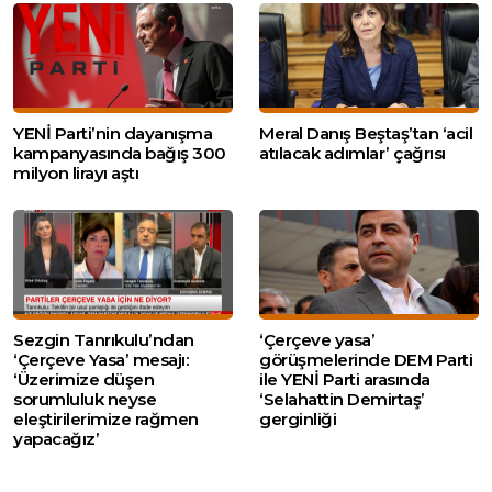
YENİ Parti’nin dayanışma
Meral Danış Beştaş’tan ‘acil
kampanyasında bağış 300
atılacak adımlar’ çağrısı
milyon lirayı aştı
Sezgin Tanrıkulu’ndan
‘Çerçeve yasa’
‘Çerçeve Yasa’ mesajı:
görüşmelerinde DEM Parti
‘Üzerimize düşen
ile YENİ Parti arasında
sorumluluk neyse
‘Selahattin Demirtaş’
eleştirilerimize rağmen
gerginliği
yapacağız’