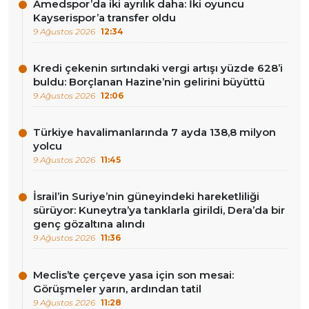
Amedspor’da iki ayrılık daha: İki oyuncu
Kayserispor’a transfer oldu
9 Ağustos 2026
12:34
Kredi çekenin sırtındaki vergi artışı yüzde 628’i
buldu: Borçlanan Hazine’nin gelirini büyüttü
9 Ağustos 2026
12:06
Türkiye havalimanlarında 7 ayda 138,8 milyon
yolcu
9 Ağustos 2026
11:45
İsrail’in Suriye’nin güneyindeki hareketliliği
sürüyor: Kuneytra’ya tanklarla girildi, Dera’da bir
genç gözaltına alındı
9 Ağustos 2026
11:36
Meclis’te çerçeve yasa için son mesai:
Görüşmeler yarın, ardından tatil
9 Ağustos 2026
11:28