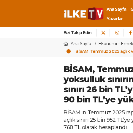
Ana Sayfa
Yazarlar
Bizi Takip Edin:
Ana Sayfa
Ekonomi - Eme
BİSAM, Temmuz 2025 açlık ve y
BİSAM, Temmuz 
yoksulluk sınırın
sınırı 26 bin TL’
90 bin TL’ye yük
BİSAM’ın Temmuz 2025 raporu
açlık sınırı 25 bin 952 TL’ye
768 TL olarak hesaplandı.