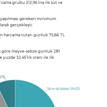
rcama grubu 212,96 lira ile süt ve
in yapılması gereken minimum
olarak gerçekleşti.
n harcama tutarı günlük 75,86 TL
a göre meyve-sebze günlük 281
 yüzde 32.45’lik oranı ile ilk