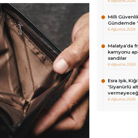
6 Ağustos 2026
Milli Güvenli
Gündemde ‘ç
6 Ağustos 2026
Malatya’da f
kamyonu apa
sandılar
6 Ağustos 2026
Esra Işık, Kiğ
‘Siyanürlü a
vermeyeceği
6 Ağustos 2026