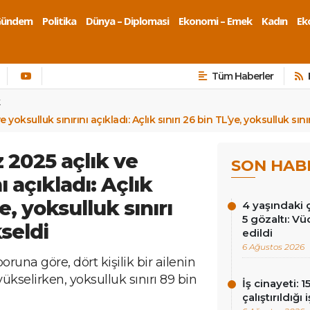
Gündem
Politika
Dünya – Diplomasi
Ekonomi – Emek
Kadın
Eko
Tüm Haberler
k
oksulluk sınırını açıkladı: Açlık sınırı 26 bin TL’ye, yoksulluk sını
2025 açlık ve
SON HAB
ı açıkladı: Açlık
ye, yoksulluk sınırı
4 yaşındaki
5 gözaltı: Vü
seldi
edildi
6 Ağustos 2026
na göre, dört kişilik bir ailenin
 yükselirken, yoksulluk sınırı 89 bin
İş cinayeti: 
çalıştırıldığı