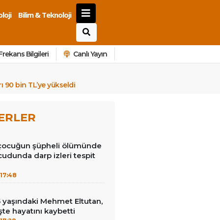
loji
Bilim & Teknoloji
Frekans Bilgileri
Canlı Yayın
rı 90 bin TL’ye yükseldi
ERLER
 çocuğun şüpheli ölümünde
cudunda darp izleri tespit
17:48
15 yaşındaki Mehmet Eltutan,
 işte hayatını kaybetti