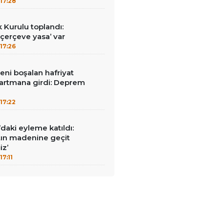
17:28
k Kurulu toplandı:
erçeve yasa’ var
17:26
reni boşalan hafriyat
rtmana girdi: Deprem
17:22
ı’daki eyleme katıldı:
ltın madenine geçit
z’
17:11