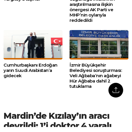
araştırılmasına ilişkin
önergesi AK Parti ve
MHP’nin oylarıyla
reddedildi
Cumhurbaşkanı Erdoğan
İzmir Büyükşehir
yarın Suudi Arabistan’a
Belediyesi soruşturması:
gidecek
Veli Ağbaba’nın ağabeyi
Hür Ağbaba dahil 2
tutuklama
Mardin’de Kızılay’ın aracı
devrildi: 1’i doktor 4 yaralı