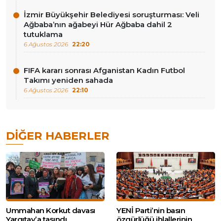
İzmir Büyükşehir Belediyesi soruşturması: Veli
Ağbaba’nın ağabeyi Hür Ağbaba dahil 2
tutuklama
6 Ağustos 2026
22:20
FIFA kararı sonrası Afganistan Kadın Futbol
Takımı yeniden sahada
6 Ağustos 2026
22:10
DIĞER HABERLER
Ummahan Korkut davası
YENİ Parti’nin basın
Yargıtay’a taşındı
özgürlüğü ihlallerinin