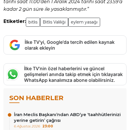
tarihi saat 11.00’den 1 Aralık 2024 tarihi saat 23.59’a
kadar 2 gün süre ile yasaklanmıştır.”
Etiketler:
bitlis
Bitlis Valiliği
eylem yasağı
İlke TV'yi, Google'da tercih edilen kaynak
olarak ekleyin
İlke TV’nin özel haberlerini ve güncel
gelişmeleri anında takip etmek için tıklayarak
WhatsApp kanalımıza abone olabilirsiniz.
SON HABERLER
İran Meclis Başkanı’ndan ABD’ye ‘taahhütlerinizi
yerine getirin’ çağrısı
6 Ağustos 2026
23:00