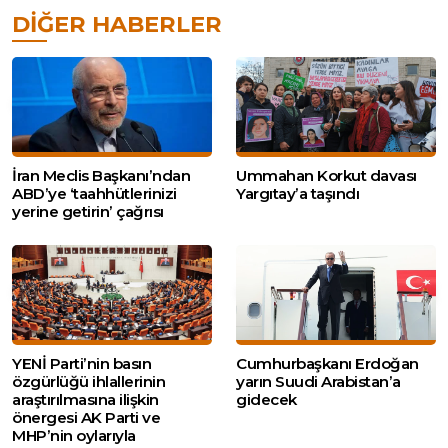
DIĞER HABERLER
İran Meclis Başkanı’ndan
Ummahan Korkut davası
ABD’ye ‘taahhütlerinizi
Yargıtay’a taşındı
yerine getirin’ çağrısı
YENİ Parti’nin basın
Cumhurbaşkanı Erdoğan
özgürlüğü ihlallerinin
yarın Suudi Arabistan’a
araştırılmasına ilişkin
gidecek
önergesi AK Parti ve
MHP’nin oylarıyla