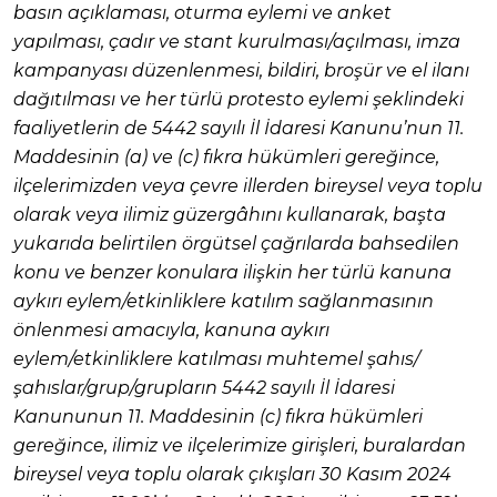
basın açıklaması, oturma eylemi ve anket
yapılması, çadır ve stant kurulması/açılması, imza
kampanyası düzenlenmesi, bildiri, broşür ve el ilanı
dağıtılması ve her türlü protesto eylemi şeklindeki
faaliyetlerin de 5442 sayılı İl İdaresi Kanunu’nun 11.
Maddesinin (a) ve (c) fıkra hükümleri gereğince,
ilçelerimizden veya çevre illerden bireysel veya toplu
olarak veya ilimiz güzergâhını kullanarak, başta
yukarıda belirtilen örgütsel çağrılarda bahsedilen
konu ve benzer konulara ilişkin her türlü kanuna
aykırı eylem/etkinliklere katılım sağlanmasının
önlenmesi amacıyla, kanuna aykırı
eylem/etkinliklere katılması muhtemel şahıs/
şahıslar/grup/grupların 5442 sayılı İl İdaresi
Kanununun 11. Maddesinin (c) fıkra hükümleri
gereğince, ilimiz ve ilçelerimize girişleri, buralardan
bireysel veya toplu olarak çıkışları 30 Kasım 2024