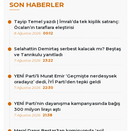
SON HABERLER
Tayip Temel yazdı | İmralı’da tek kişilik satranç:
Öcalan’ın taraflara eleştirisi
8 Ağustos 2026
00:12
Selahattin Demirtaş serbest kalacak mı? Beştaş
ve Tanrıkulu yanıtladı
7 Ağustos 2026
23:22
YENİ Parti’li Murat Emir ‘Geçmişte nerdesysek
oradayız’ dedi, İYİ Parti’den tepki geldi
7 Ağustos 2026
22:30
YENİ Parti’nin dayanışma kampanyasında bağış
300 milyon lirayı aştı
7 Ağustos 2026
21:38
Meral Danış Beştaş’tan komisyonda ‘acil