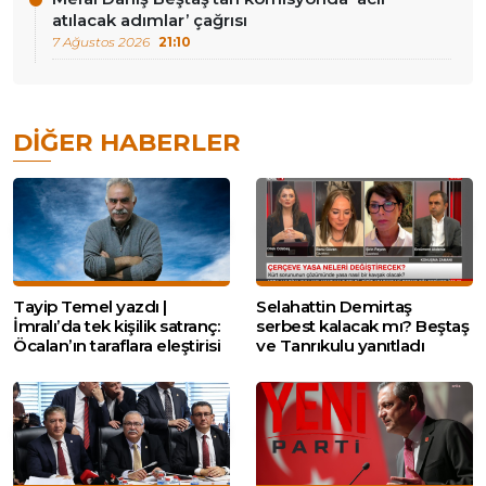
atılacak adımlar’ çağrısı
7 Ağustos 2026
21:10
DIĞER HABERLER
Tayip Temel yazdı |
Selahattin Demirtaş
İmralı’da tek kişilik satranç:
serbest kalacak mı? Beştaş
Öcalan’ın taraflara eleştirisi
ve Tanrıkulu yanıtladı