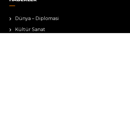
Dünya – Diplomasi
Kültür Sanat
Ekonomi – Emek
Bilim & Teknoloji
Spor
KVKK BILGILENDIRMESI
Kamera Aydınlatma Metni
Hizmet Şartları
Çerez Politikası
Müşteri Aydınlatma Metni