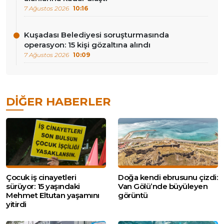
7 Ağustos 2026
10:16
Kuşadası Belediyesi soruşturmasında
operasyon: 15 kişi gözaltına alındı
7 Ağustos 2026
10:09
DIĞER HABERLER
Çocuk iş cinayetleri
Doğa kendi ebrusunu çizdi:
sürüyor: 15 yaşındaki
Van Gölü’nde büyüleyen
Mehmet Eltutan yaşamını
görüntü
yitirdi