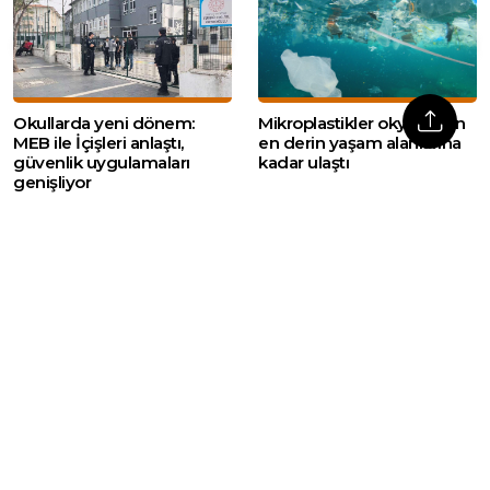
Okullarda yeni dönem:
Mikroplastikler okyanusun
MEB ile İçişleri anlaştı,
en derin yaşam alanlarına
güvenlik uygulamaları
kadar ulaştı
genişliyor
Web sitemizde yer alan haber içerikleri izin
alınmadan, kaynak gösterilerek dahi iktibas
edilemez. Kanuna aykırı ve izinsiz olarak
kopyalanamaz, başka yerde yayınlanamaz.