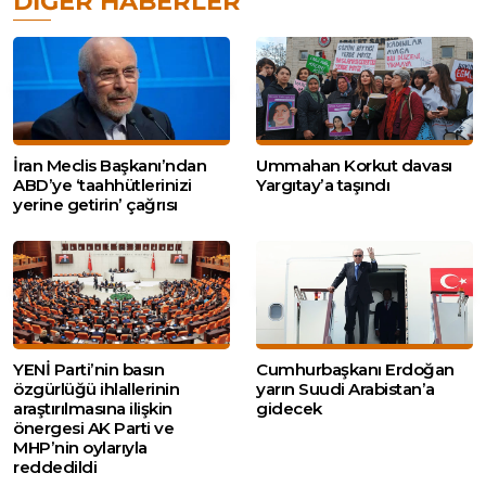
DIĞER HABERLER
İran Meclis Başkanı’ndan
Ummahan Korkut davası
ABD’ye ‘taahhütlerinizi
Yargıtay’a taşındı
yerine getirin’ çağrısı
YENİ Parti’nin basın
Cumhurbaşkanı Erdoğan
özgürlüğü ihlallerinin
yarın Suudi Arabistan’a
araştırılmasına ilişkin
gidecek
önergesi AK Parti ve
MHP’nin oylarıyla
reddedildi