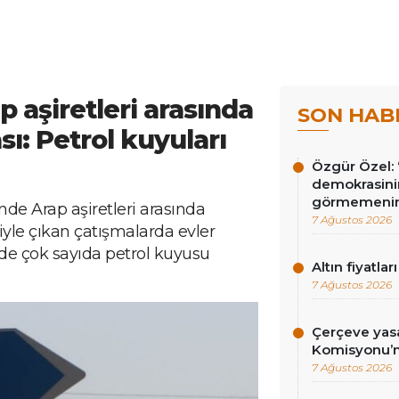
 aşiretleri arasında
SON HAB
ı: Petrol kuyuları
Özgür Özel: 
demokrasini
görmemenin
nde Arap aşiretleri arasında
7 Ağustos 2026
yle çıkan çatışmalarda evler
nde çok sayıda petrol kuyusu
Altın fiyatlar
7 Ağustos 2026
Çerçeve yasa
Komisyonu’n
7 Ağustos 2026