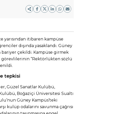
ce yarısından itibaren kampüse
öğrenciler dışında yasaklandı. Güney
a bariyer çekildi. Kampüse girmek
 görevlilerinin “Rektörlükten sözlü
enildi.
e tepkisi
r, Güzel Sanatlar Kulübü,
Kulübü, Boğaziçi Üniversitesi Sualtı
rulu’nun Güney Kampüs’teki
arşı kulüp odalarını savunma çağrısı
odalarının taşınmasına engel