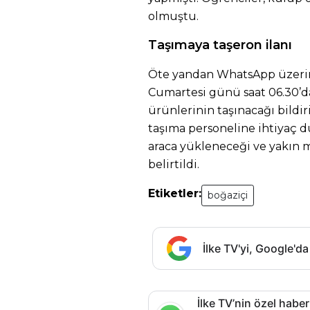
olmuştu.
Taşımaya taşeron ilanı
Öte yandan WhatsApp üzerind
Cumartesi günü saat 06.30’d
ürünlerinin taşınacağı bildiri
taşıma personeline ihtiyaç 
araca yükleneceği ve yakın 
belirtildi.
Etiketler:
boğaziçi
İlke TV'yi, Google'da
İlke TV’nin özel haber