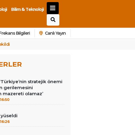
loji
Bilim & Teknoloji
Frekans Bilgileri
Canlı Yayın
kildi
ERLER
‘Türkiye’nin stratejik önemi
n gerilemesini
 mazereti olamaz’
16:50
ı yüseldi
16:26