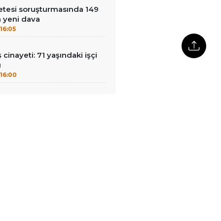
çetesi soruşturmasında 149
a yeni dava
16:05
ş cinayeti: 71 yaşındaki işçi
ü
16:00