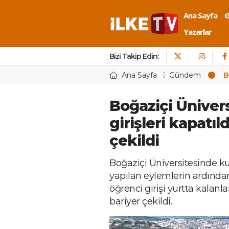
Ana Sayfa
Yazarlar
Bizi Takip Edin:
Ana Sayfa
Gündem
B
Boğaziçi Üniver
girişleri kapatıl
çekildi
Boğaziçi Üniversitesinde ku
yapılan eylemlerin ardında
öğrenci girişi yurtta kalan
bariyer çekildi.