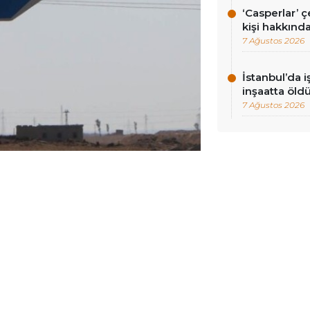
‘Casperlar’ 
kişi hakkınd
7 Ağustos 2026
İstanbul’da i
inşaatta öld
7 Ağustos 2026