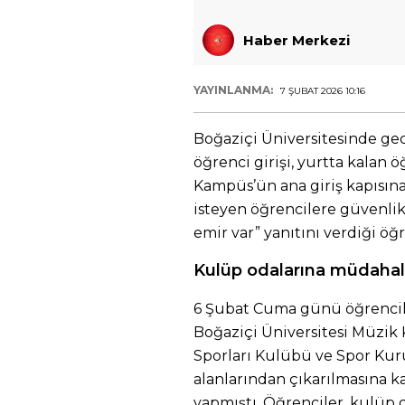
Haber Merkezi
YAYINLANMA:
7 ŞUBAT 2026 10:16
Boğaziçi Üniversitesinde ge
öğrenci girişi, yurtta kalan 
Kampüs’ün ana giriş kapısın
isteyen öğrencilere güvenlik
emir var” yanıtını verdiği öğr
Kulüp odalarına müdahal
6 Şubat Cuma günü öğrencile
Boğaziçi Üniversitesi Müzik 
Sporları Kulübü ve Spor Ku
alanlarından çıkarılmasına k
yapmıştı. Öğrenciler, kulüp 