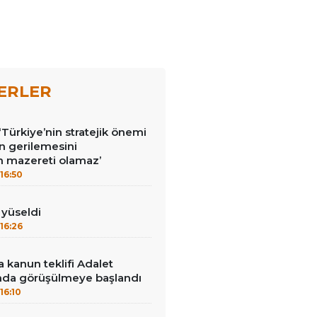
ERLER
‘Türkiye’nin stratejik önemi
n gerilemesini
 mazereti olamaz’
16:50
ı yüseldi
16:26
 kanun teklifi Adalet
da görüşülmeye başlandı
16:10