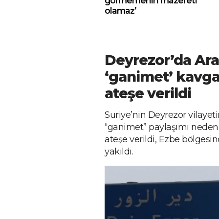
görmemenin mazereti
olamaz’
Deyrezor’da Arap
‘ganimet’ kavgas
ateşe verildi
Suriye’nin Deyrezor vilayeti
“ganimet” paylaşımı nedeni
ateşe verildi, Ezbe bölgesi
yakıldı.