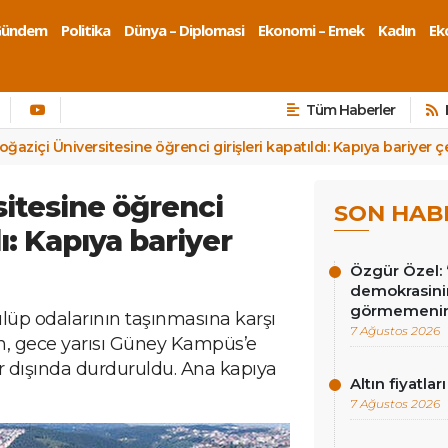
Gündem
Politika
Dünya – Diplomasi
Ekonomi – Emek
Kadın
Eko
Tüm Haberler
oğaziçi Üniversitesine öğrenci girişleri kapatıldı: Kapıya bariyer çe
sitesine öğrenci
SON HAB
dı: Kapıya bariyer
Özgür Özel: 
demokrasini
görmemenin
lüp odalarının taşınmasına karşı
7 Ağustos 2026
n, gece yarısı Güney Kampüs’e
lar dışında durduruldu. Ana kapıya
Altın fiyatlar
7 Ağustos 2026