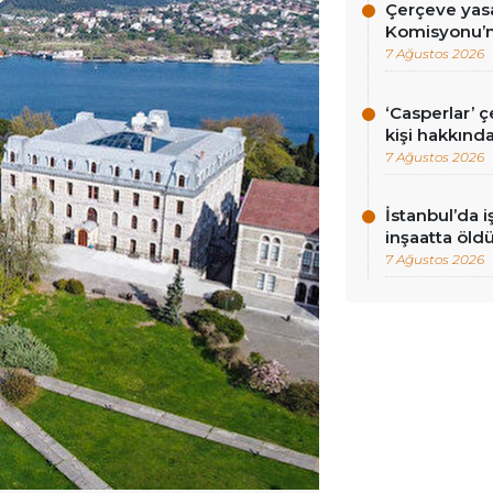
Çerçeve yasa
Komisyonu’n
7 Ağustos 2026
‘Casperlar’ 
kişi hakkınd
7 Ağustos 2026
İstanbul’da i
inşaatta öld
7 Ağustos 2026