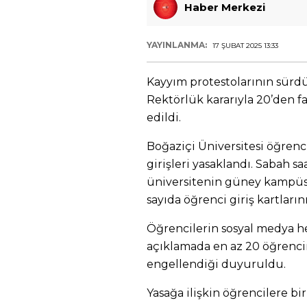
Haber Merkezi
YAYINLANMA:
17 ŞUBAT 2025 13:33
Kayyım protestolarının sürd
Rektörlük kararıyla 20’den faz
edildi.
Boğaziçi Üniversitesi öğrenc
girişleri yasaklandı. Sabah s
üniversitenin güney kampüs
sayıda öğrenci giriş kartların
Öğrencilerin sosyal medya h
açıklamada en az 20 öğrenci
engellendiği duyuruldu.
Yasağa ilişkin öğrencilere bi