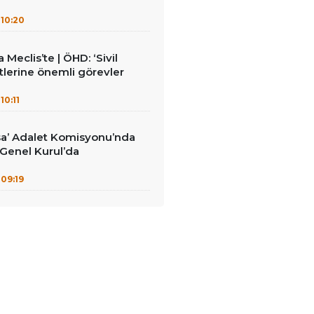
10:20
Meclis’te | ÖHD: ‘Sivil
lerine önemli görevler
10:11
sa’ Adalet Komisyonu’nda
: Genel Kurul’da
09:19