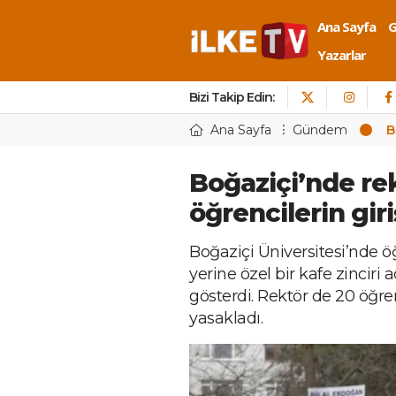
Ana Sayfa
Yazarlar
Bizi Takip Edin:
Ana Sayfa
Gündem
B
Boğaziçi’nde rek
öğrencilerin gir
Boğaziçi Üniversitesi’nde öğ
yerine özel bir kafe zinciri 
gösterdi. Rektör de 20 öğren
yasakladı.