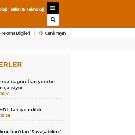
loji
Bilim & Teknoloji
Frekans Bilgileri
Canlı Yayın
ERLER
nda bugün: İran yeni bir
e çalışıyor
10:41
HD’li tahliye edildi
10:26
mi: İran’dan ‘Savaşabiliriz’