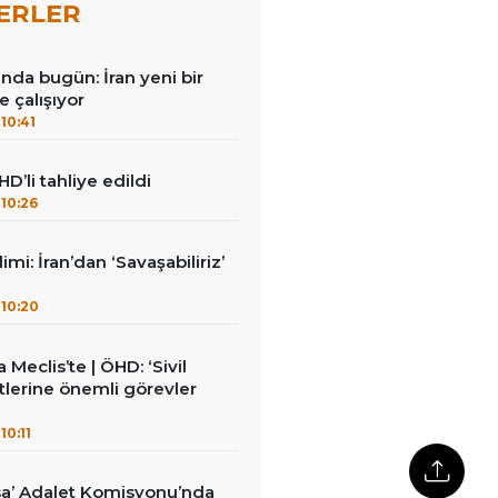
ERLER
nda bugün: İran yeni bir
e çalışıyor
10:41
HD’li tahliye edildi
10:26
mi: İran’dan ‘Savaşabiliriz’
10:20
Meclis’te | ÖHD: ‘Sivil
lerine önemli görevler
10:11
sa’ Adalet Komisyonu’nda