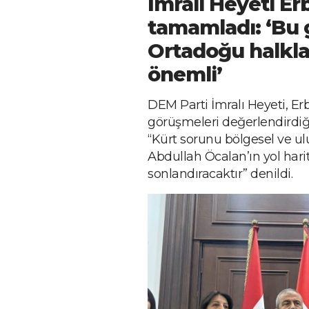
İmralı Heyeti Erb
tamamladı: ‘Bu
Ortadoğu halklar
önemli’
DEM Parti İmralı Heyeti, Er
görüşmeleri değerlendirdiği
“Kürt sorunu bölgesel ve ulu
Abdullah Öcalan’ın yol har
sonlandıracaktır” denildi.