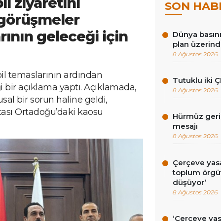
il ziyaretini
SON HAB
 görüşmeler
ının geleceği için
Dünya basını
plan üzerind
8 Ağustos 2026
bil temaslarının ardından
Tutuklu iki Ç
 bir açıklama yaptı. Açıklamada,
8 Ağustos 2026
sal bir sorun haline geldi,
itası Ortadoğu’daki kaosu
Hürmüz gerili
mesajı
8 Ağustos 2026
Çerçeve yasa 
toplum örgüt
düşüyor’
8 Ağustos 2026
‘Çerçeve ya