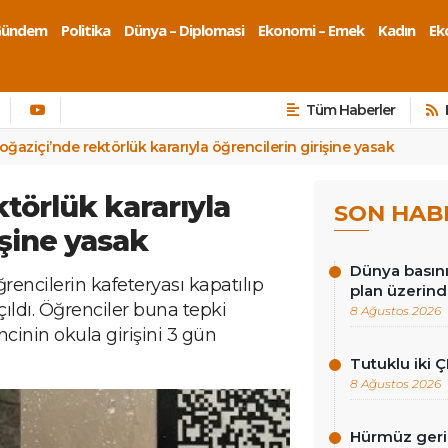
Gündem
Politika
Dünya – Diplomasi
Ekonomi – Emek
Kadın
Eko
Tüm Haberler
oğaziçi’nde rektörlük kararıyla öğrencilerin girişine yasak
törlük kararıyla
SON HAB
işine yasak
Dünya basını
rencilerin kafeteryası kapatılıp
plan üzerind
açıldı. Öğrenciler buna tepki
8 Ağustos 2026
cinin okula girişini 3 gün
Tutuklu iki Ç
8 Ağustos 2026
Hürmüz gerili