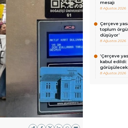
mesajı
8 Ağustos 2026
Çerçeve yasa 
toplum örgüt
düşüyor’
8 Ağustos 2026
‘Çerçeve ya
kabul edildi
görüşülecek
8 Ağustos 2026