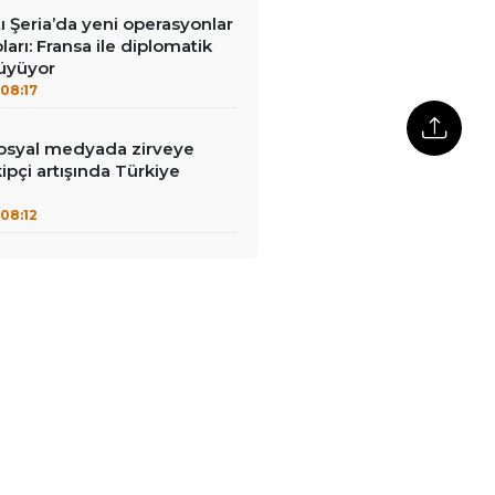
tı Şeria’da yeni operasyonlar
ları: Fransa ile diplomatik
büyüyor
08:17
syal medyada zirveye
ipçi artışında Türkiye
08:12