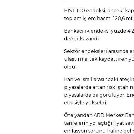
BIST 100 endeksi, önceki kap
toplam işlem hacmi 120,6 mily
Bankacılık endeksi yüzde 4,
değer kazandı.
Sektör endeksleri arasında e
ulaştırma, tek kaybettiren yü
oldu.
İran ve İsrail arasındaki ateş
piyasalarda artan risk iştahın
piyasalarda da görülüyor. En
etkisiyle yükseldi.
Öte yandan ABD Merkez Bank
tarifelerin yol açtığı fiyat se
enflasyon sorunu haline gel