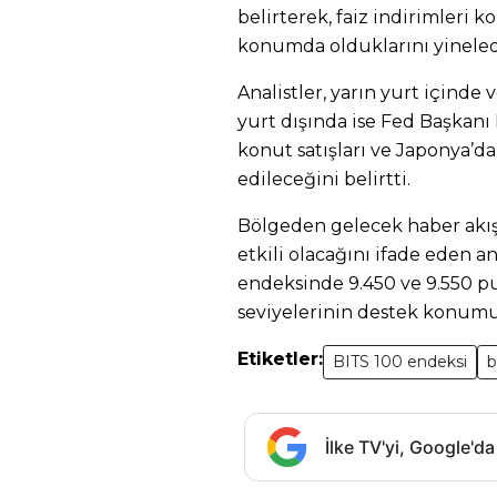
belirterek, faiz indirimleri 
konumda olduklarını yineled
Analistler, yarın yurt içinde
yurt dışında ise Fed Başkanı 
konut satışları ve Japonya’da
edileceğini belirtti.
Bölgeden gelecek haber akı
etkili olacağını ifade eden an
endeksinde 9.450 ve 9.550 pu
seviyelerinin destek konum
Etiketler:
BITS 100 endeksi
b
İlke TV'yi, Google'da