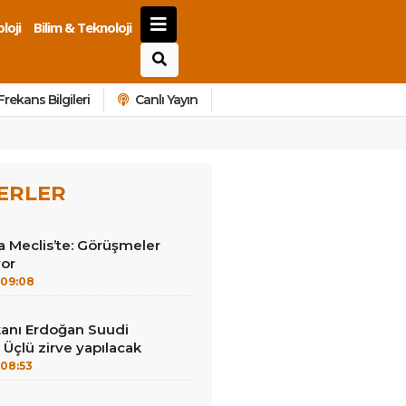
loji
Bilim & Teknoloji
Frekans Bilgileri
Canlı Yayın
ERLER
 Meclis’te: Görüşmeler
yor
09:08
anı Erdoğan Suudi
 Üçlü zirve yapılacak
08:53