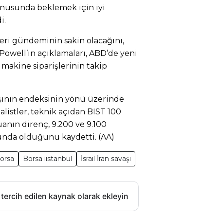
konusunda beklemek için iyi
i.
 veri gündeminin sakin olacağını,
Powell’ın açıklamaları, ABD’de yeni
 makine siparişlerinin takip
şının endeksinin yönü üzerinde
alistler, teknik açıdan BIST 100
anın direnç, 9.200 ve 9.100
unda olduğunu kaydetti. (AA)
orsa
Borsa iistanbul
İsrail İran savaşı
 tercih edilen kaynak olarak ekleyin