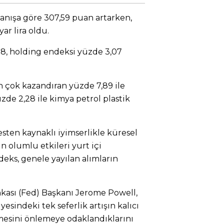
anışa göre 307,59 puan artarken,
ar lira oldu.
28, holding endeksi yüzde 3,07
n çok kazandıran yüzde 7,89 ile
zde 2,28 ile kimya petrol plastik
kesten kaynaklı iyimserlikle küresel
ın olumlu etkileri yurt içi
deks, genele yayılan alımların
ası (Fed) Başkanı Jerome Powell,
viyesindeki tek seferlik artışın kalıcı
mesini önlemeye odaklandıklarını