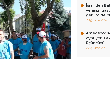
İsrail’den Ba
ve arazi gasp
gerilim de 
7 Ağustos 2026
Amedspor so
oynuyor: Tak
üçüncüsü
7 Ağustos 2026