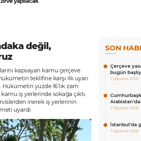
zirve yapılacak
adaka değil,
SON HAB
ruz
Çerçeve yasa
ıllarını kapsayan kamu çerçeve
bugün başlı
kümetin teklifine karşı ilk uyarı
7 Ağustos 2026
i. Hükümetin yüzde 16’lık zam
de kamu iş yerlerinde sokağa çıktı.
Cumhurbaşk
rvislerden inerek iş yerlerinin
Arabistan’da:
7 Ağustos 2026
meti uyardı.
İstanbul’da
7 Ağustos 2026