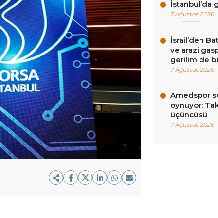
İstanbul’da
7 Ağustos 2026
İsrail’den Ba
ve arazi gasp
gerilim de 
7 Ağustos 2026
Amedspor so
oynuyor: Tak
üçüncüsü
7 Ağustos 2026