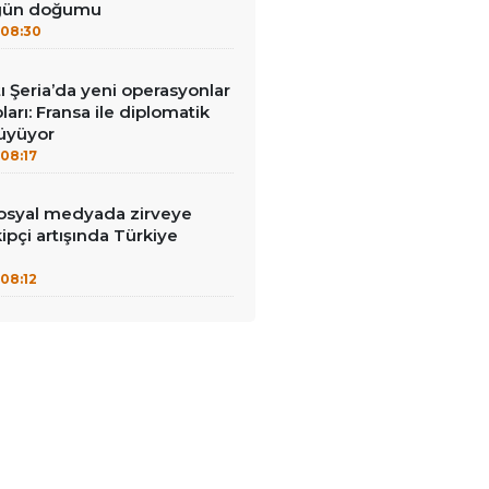
 gün doğumu
08:30
tı Şeria’da yeni operasyonlar
ları: Fransa ile diplomatik
büyüyor
08:17
syal medyada zirveye
ipçi artışında Türkiye
08:12