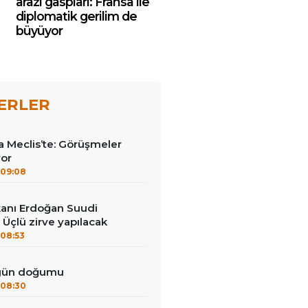
arazi gaspları: Fransa ile
diplomatik gerilim de
büyüyor
ERLER
 Meclis’te: Görüşmeler
yor
09:08
anı Erdoğan Suudi
 Üçlü zirve yapılacak
08:53
 gün doğumu
08:30