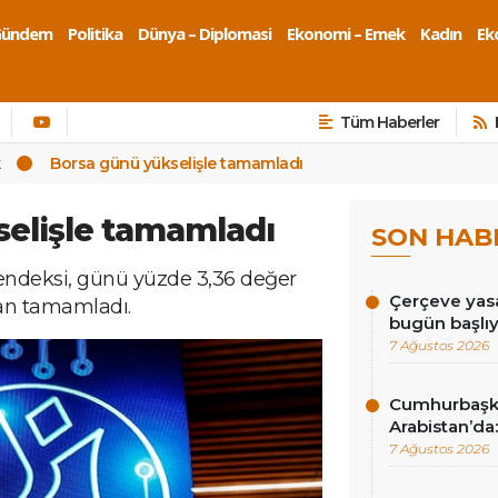
Gündem
Politika
Dünya – Diplomasi
Ekonomi – Emek
Kadın
Eko
Tüm Haberler
k
Borsa günü yükselişle tamamladı
elişle tamamladı
SON HAB
 endeksi, günü yüzde 3,36 değer
Çerçeve yasa
an tamamladı.
bugün başlı
7 Ağustos 2026
Cumhurbaşk
Arabistan’da:
7 Ağustos 2026