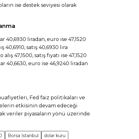
ların ise destek seviyesi olarak
lanma
ar 40,6930 liradan, euro ise 47,1520
ş 40,6910, satış 40,6930 lira
lış 47,1500, satış fiyatı ise 47,1520
lar 40,6630, euro ise 46,9240 liradan
afiyetleri, Fed faiz politikaları ve
melerin etkisinin devam edeceği
ak veriler piyasaların yönü üzerinde
00
Borsa İstanbul
dolar kuru