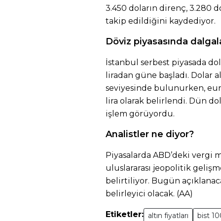
3.450 doların direnç, 3.280 do
takip edildiğini kaydediyor.
Döviz piyasasında dalga
İstanbul serbest piyasada dol
liradan güne başladı. Dolar alı
seviyesinde bulunurken, euro a
lira olarak belirlendi. Dün do
işlem görüyordu.
Analistler ne diyor?
Piyasalarda ABD’deki vergi mu
uluslararası jeopolitik geliş
belirtiliyor. Bugün açıklanac
belirleyici olacak. (AA)
Etiketler:
altın fiyatları
bist 1