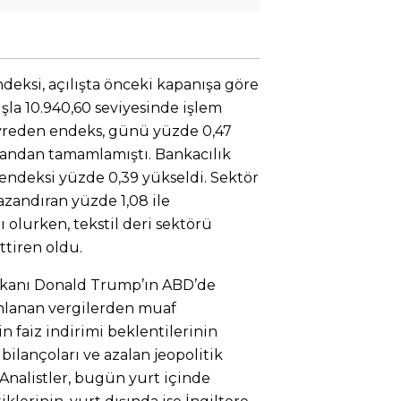
deksi, açılışta önceki kapanışa göre
şla 10.940,60 seviyesinde işlem
seyreden endeks, günü yüzde 0,47
uandan tamamlamıştı. Bankacılık
endeksi yüzde 0,39 yükseldi. Sektör
azandıran yüzde 1,08 ile
 olurken, tekstil deri sektörü
ttiren oldu.
şkanı Donald Trump’ın ABD’de
anlanan vergilerden muaf
in faiz indirimi beklentilerinin
ilançoları ve azalan jeopolitik
. Analistler, bugün yurt içinde