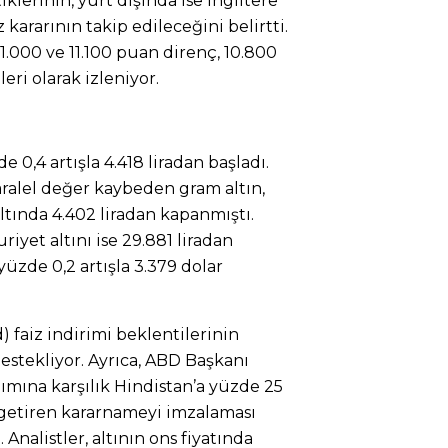
iklerinin, yurt dışında ise İngiltere
kararının takip edileceğini belirtti.
1.000 ve 11.100 puan direnç, 10.800
eri olarak izleniyor.
e 0,4 artışla 4.418 liradan başladı.
ralel değer kaybeden gram altın,
ltında 4.402 liradan kapanmıştı.
riyet altını ise 29.881 liradan
a yüzde 0,2 artışla 3.379 dolar
 faiz indirimi beklentilerinin
destekliyor. Ayrıca, ABD Başkanı
ımına karşılık Hindistan’a yüzde 25
getiren kararnameyi imzalaması
 Analistler, altının ons fiyatında