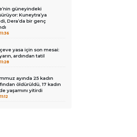
iye’nin güneyindeki
 sürüyor: Kuneytra’ya
ildi, Dera’da bir genç
ndı
11:36
rçeve yasa için son mesai:
arın, ardından tatil
11:28
mmuz ayında 25 kadın
afından öldürüldü, 17 kadın
de yaşamını yitirdi
11:12