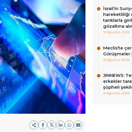
İsrail’in Sur
hareketliliği
tanklarla gir
gözaltına alı
9 Ağustos 2026
Meclis’te çe
Görüşmeler y
9 Ağustos 2026
JINNEWS: Te
erkekler tar
şüpheli şekil
9 Ağustos 2026