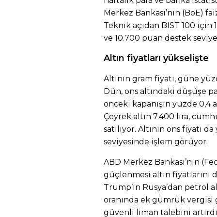
haftalık para ve banka istatist
Merkez Bankası’nın (BoE) faiz 
Teknik açıdan BIST 100 için 1
ve 10.700 puan destek seviyel
Altın fiyatları yükselişte
Altının gram fiyatı, güne yüzd
Dün, ons altındaki düşüşe pa
önceki kapanışın yüzde 0,4 a
Çeyrek altın 7.400 lira, cumhu
satılıyor. Altının ons fiyatı d
seviyesinde işlem görüyor.
ABD Merkez Bankası’nın (Fed)
güçlenmesi altın fiyatlarını 
Trump’ın Rusya’dan petrol al
oranında ek gümrük vergisi 
güvenli liman talebini artırdı.