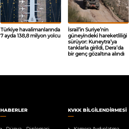
Türkiye havalimanlarında
İsrail’in Suriye’nin
7 ayda 138,8 milyon yolcu
güneyindeki hareketliliği
sürüyor: Kuneytra’ya
tanklarla girildi, Dera’da
bir genç gözaltına alındı
HABERLER
KVKK BILGILENDIRMESI
Dünya – Diplomasi
Kamera Aydınlatma