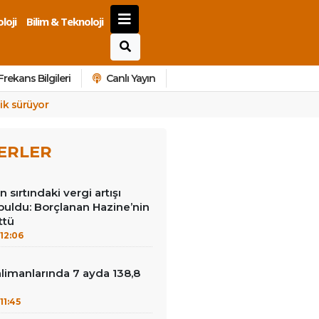
loji
Bilim & Teknoloji
Frekans Bilgileri
Canlı Yayın
lik sürüyor
ERLER
 sırtındaki vergi artışı
buldu: Borçlanan Hazine’nin
ttü
12:06
limanlarında 7 ayda 138,8
u
11:45