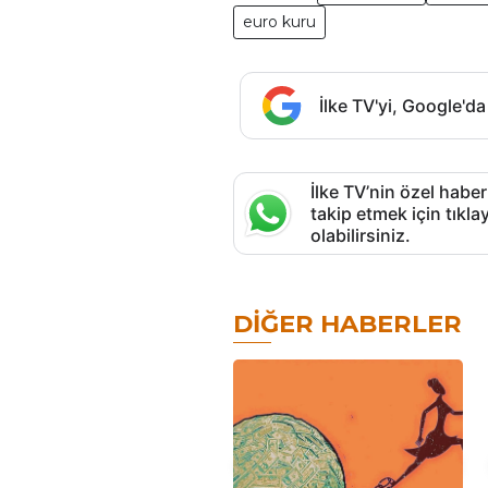
euro kuru
İlke TV'yi, Google'da
İlke TV’nin özel haber
takip etmek için tık
olabilirsiniz.
DIĞER HABERLER