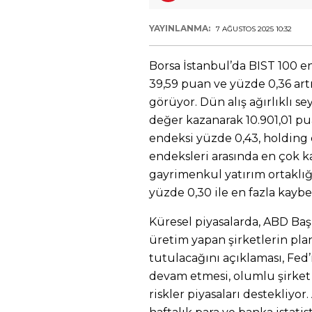
YAYINLANMA:
7 AĞUSTOS 2025 10:32
Borsa İstanbul’da BIST 100 en
39,59 puan ve yüzde 0,36 artı
görüyor. Dün alış ağırlıklı 
değer kazanarak 10.901,01 p
endeksi yüzde 0,43, holding 
endeksleri arasında en çok k
gayrimenkul yatırım ortaklığı
yüzde 0,30 ile en fazla kaybe
Küresel piyasalarda, ABD Ba
üretim yapan şirketlerin pl
tutulacağını açıklaması, Fed’
devam etmesi, olumlu şirket b
riskler piyasaları destekliyor