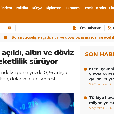
Gündem
Politika
Dünya – Diplomasi
Ekonomi – Emek
Kadın
Eko
Tüm Haberler
k
Borsa yükselişle açıldı, altın ve döviz piyasasında hareketli
açıldı, altın ve döviz
SON HAB
ketlilik sürüyor
Kredi çekenin
endeksi güne yüzde 0,36 artışla
yüzde 628’i 
rken, dolar ve euro serbest
gelirini büyü
9 Ağustos 2026
Türkiye hava
milyon yolc
9 Ağustos 2026